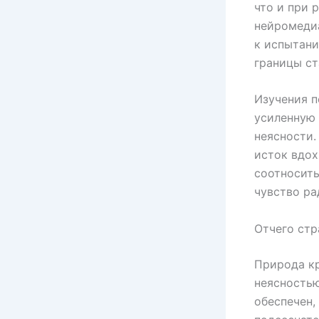
что и при 
нейромеди
к испытани
границы ст
Изучения п
усиленную 
неясности.
исток вдох
соотносить
чувство ра
Отчего стр
Природа кр
неясностью
обеспечен,