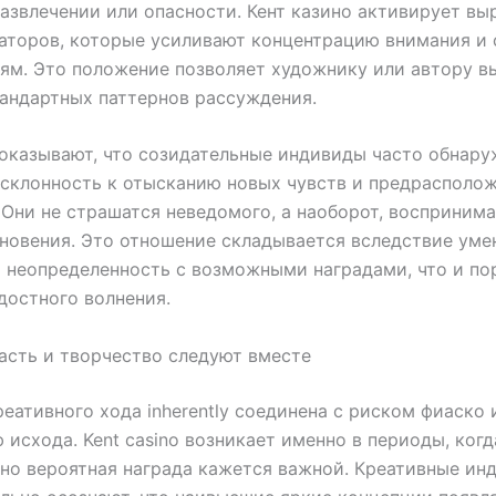
развлечении или опасности. Кент казино активирует вы
аторов, которые усиливают концентрацию внимания и 
ям. Это положение позволяет художнику или автору в
андартных паттернов рассуждения.
оказывают, что созидательные индивиды часто обнар
склонность к отысканию новых чувств и предрасполож
 Они не страшатся неведомого, а наоборот, воспринима
новения. Это отношение складывается вследствие уме
 неопределенность с возможными наградами, что и п
достного волнения.
асть и творчество следуют вместе
еативного хода inherently соединена с риском фиаско 
 исхода. Kent casino возникает именно в периоды, когд
 но вероятная награда кажется важной. Креативные ин