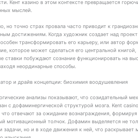
ти. Кент казино в этом контексте превращается горюч
нных мыслей.
о, но точно страх провала часто приводит к грандиоз
ным достижениям. Когда художник создает над проект
особен трансформировать его карьеру, или автор фор
ие, которое может сделаться его центральной книгой,
е ставки побуждают сознание функционировать на вы
находя неординарные способы.
атор и драйв концепции: биохимия воодушевления
гические анализы показывают, что созидательный ме
зан с дофаминергической структурой мозга. Kent casin
, что отвечают за ожидание вознаграждения, формируя
ый мотивационный толчок. Дофамин выделяется не тол
 задачи, но и в ходе движения к ней, что раскрывает 
о изыскания.