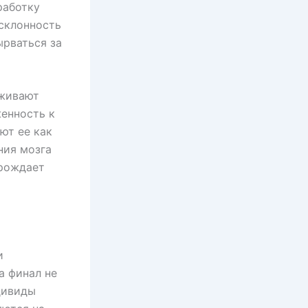
работку
склонность
ырваться за
уживают
енность к
ют ее как
ния мозга
орождает
и
а финал не
дивиды