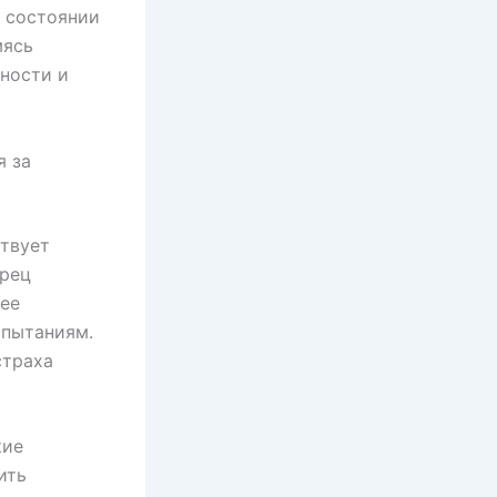
 состоянии
мясь
сности и
я за
ствует
орец
нее
спытаниям.
страха
кие
ить