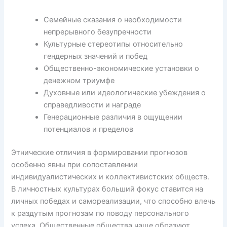
Семейные сказания о необходимости
непрерывного безупречности
Культурные стереотипы относительно
гендерных значений и побед
Общественно-экономические установки о
денежном триумфе
Духовные или идеологические убеждения о
справедливости и награде
Генерационные различия в ощущении
потенциалов и пределов
Этнические отличия в формировании прогнозов
особенно явны при сопоставлении
индивидуалистических и коллективистских обществ.
В личностных культурах больший фокус ставится на
личных победах и самореализации, что способно влечь
к раздутым прогнозам по поводу персонального
успеха. Общественные общества чаще образуют