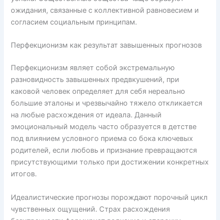
ожидания, связанные с коллективной равновесием и
согласием социальным принципам.
Перфекционизм как результат завышенных прогнозов
Перфекционизм являет собой экстремальную
разновидность завышенных предвкушений, при
каковой человек определяет для себя нереально
большие эталоны и чрезвычайно тяжело откликается
на любые расхождения от идеала. Данный
эмоциональный модель часто образуется в детстве
под влиянием условного приема со бока ключевых
родителей, если любовь и признание превращаются
присутствующими только при достижении конкретных
итогов.
Идеалистические прогнозы порождают порочный цикл
чувственных ощущений. Страх расхождения