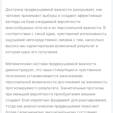
Доктрина предвкушаемой важности раскрывает, как
человек принимают выборы и создают аффективные
взгляды на базе ожидаемой вероятности
многообразных итогов и их персональной важности. В
соответствии с такой идее, чувственная интенсивность
ощущений непосредственно связана с тем, насколько
высоко мы характеризуем возможный результат и
которая шанс его получения.
Математичная система предвкушаемой важности
демонстрирует, что наша стимуляция и чувственное
положение устанавливаются умножением
персональной возможности достижения на значимость
прогнозируемого результата. Значительные прогнозы
при меньшей вероятности приобретения мишени
создают благоприятную фундамент для разочарования,
тогда как реалистические предвкушения помогают
более гармоничному эмоциональному состоянию.