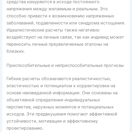
средства изнуряются в исходе постоянного
напряжения между желаемым и реальным. Это
способно привести к возникновению напряженных
заболеваний, подавленности или синдрома истощения.
Идеалистические расчеты также негативно
воздействуют на личные связи, так как индивид может
переносить личные преувеличенные эталоны на
близких.
Приспособительные и неприспособительные прогнозы
Гибкие расчеты обозначаются реалистичностью,
эластичностью и потенциалом к корректировке на
основе неизведанной информации. Они основаны на
объективной определении индивидуальных
перспектив, наружных моментов и потенциальных
исходов. Эти предвкушения помогают аффективной
устойчивости, мотивации и эффективному
проектированию.