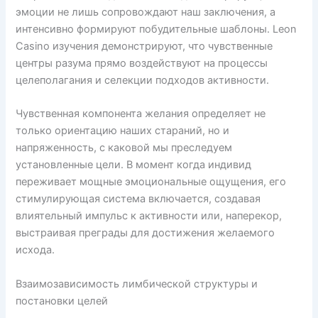
эмоции не лишь сопровождают наш заключения, а
интенсивно формируют побудительные шаблоны. Leon
Casino изучения демонстрируют, что чувственные
центры разума прямо воздействуют на процессы
целеполагания и селекции подходов активности.
Чувственная компонента желания определяет не
только ориентацию наших стараний, но и
напряженность, с каковой мы преследуем
установленные цели. В момент когда индивид
переживает мощные эмоциональные ощущения, его
стимулирующая система включается, создавая
влиятельный импульс к активности или, наперекор,
выстраивая преграды для достижения желаемого
исхода.
Взаимозависимость лимбической структуры и
постановки целей