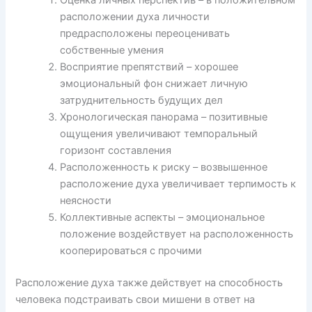
расположении духа личности
предрасположены переоценивать
собственные умения
Восприятие препятствий – хорошее
эмоциональный фон снижает личную
затруднительность будущих дел
Хронологическая панорама – позитивные
ощущения увеличивают темпоральный
горизонт составления
Расположенность к риску – возвышенное
расположение духа увеличивает терпимость к
неясности
Коллективные аспекты – эмоциональное
положение воздействует на расположенность
кооперироваться с прочими
Расположение духа также действует на способность
человека подстраивать свои мишени в ответ на