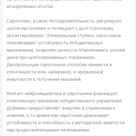
вожделенных итогов.
Серотонин, в свою последовательность, регулирует
целое настроение и потенциал к долгосрочному
проектированию. Оптимальный ступень серотонина
обеспечивает устойчивость побудительных
механизмов, позволяя личности обеспечивать усилия
даже при кратковременных поражениях.
Диспропорция серотонина способен привести к
спонтанности или, наперекор, к чрезмерной
инертности в получении мишеней.
Контакт нейромедиатора и серотонина формирует
комплексную механизм побудительного управления.
Дофамин предоставляет энергию и стремление к
новизне, в то время как серотонин удерживает
устойчивость и способность к методичной занятости
над продолжительными начинаниями.