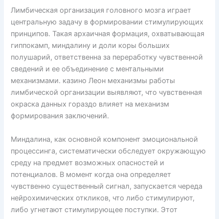
Лимбическая организация головного мозга играет
центральную задачу в формировании стимулирующих
принципов. Такая архаичная формация, охватывающая
гиппокамп, миндалину и доли коры больших
полушарий, ответственна за переработку чувственной
сведений и ее объединение с ментальными
механизмами. казино Леон механизмы работы
лимбической организации выявляют, что чувственная
окраска данных гораздо влияет на механизм
формирования заключений.
Миндалина, как основной компонент эмоциональной
процессинга, систематически обследует окружающую
среду на предмет возможных опасностей и
потенциалов. В момент когда она определяет
чувственно существенный сигнал, запускается череда
нейрохимических откликов, что либо стимулируют,
либо угнетают стимулирующее поступки. Этот