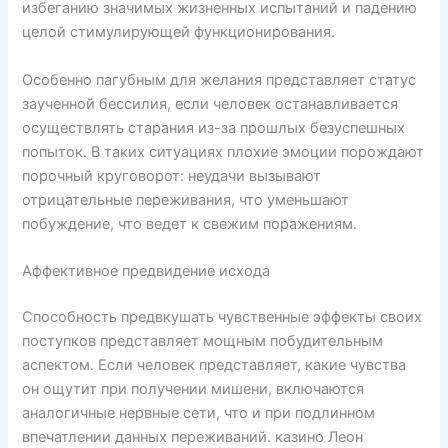
избеганию значимых жизненных испытаний и падению
целой стимулирующей функционирования.
Особенно пагубным для желания представляет статус
заученной бессилия, если человек останавливается
осуществлять старания из-за прошлых безуспешных
попыток. В таких ситуациях плохие эмоции порождают
порочный круговорот: неудачи вызывают
отрицательные переживания, что уменьшают
побуждение, что ведет к свежим поражениям.
Аффективное предвидение исхода
Способность предвкушать чувственные эффекты своих
поступков представляет мощным побудительным
аспектом. Если человек представляет, какие чувства
он ощутит при получении мишени, включаются
аналогичные нервные сети, что и при подлинном
впечатлении данных переживаний. казино Леон