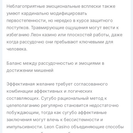
Неблагоприятные эмоциональные всплески также
умеют кардинально модифицировать
первостепенности, но нередко в курсе защитного
поступков. Травмирующие ощущения могут вести к
избеганию Леон казино или плоскостей работы, даже
когда рассудочно они пребывают ключевыми для
человека.
Баланс между рассудочностью и эмоциями в
достижении мишеней
Эффективная желание требует согласованного
комбинации аффективных и логических
составляющих. Сугубо рациональный метод к
целеполаганию регулярно становится недостаточно
побуждающим, тогда как сугубо аффективные
заключения могут влечь к бессистемности и
импульсивности. Leon Casino объединяющие способы