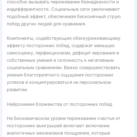
способно вызывать переживание безнадежности и
индифферентности. Социальные сети увеличивают
подобный эффект, обеспечивая бесконечный струю
побед других людей для сравнения.
Компоненты, содействующие обескураживающему
эффекту посторонних побед, содержат меньшую
самооценку, перфекционизм, дефицит верования в
собственные умения и склонность к негативным
социальным сравнениям. Важно совершенствовать
умения благоприятного ощущения посторонних
успехов и концентрироваться на персональном
развитии.
Нейрохимия блаженства от посторонних побед
На биохимическом уровне переживание счастья от
посторонних выигрышей включает включение
аналогичных механизмов поощрения, которые