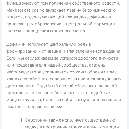
функционируют при получении собственного радости.
Maxbetslots casino включает лавину биохимических
ответов, подразумевающий секрецию дофамина в
прилежащем образовании – центральной формации
системы поощрения головного мозга.
Дофамин исполняет центральную роль в
формировании мотивации и впечатлении наслаждения.
Если мы отслеживаем за успехом дорогого личности
или представителя нашей сообщества, степень
нейромедиатора усиливается схожим образом тому,
каким способом это совершается при индивидуальных
достижениях. Подобный способ объясняет, по какой
причине человек способны испытывать подобные
мощные чувства, болея за собственную коллектив или
смотря за соревнованиями.
Серотонин также исполняет существенную
задачу в построении положительных эмоций