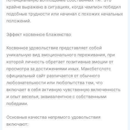
крайне выражено в ситуациях, когда чемпион победил
подобные трудности или начинал с похожих начальных
положений.
Эффект косвенное блаженство
Косвенное удовольствие представляет собой
уникальную вид эмоционального переживания, при
которой личность обретает позитивные эмоции от
просмотра за достижениями иных. Максбетслотс
официальный сайт различается от обычного
любознательности или любопытства тем, что
включает в себя активную чувственную включенность
и опыт веселья, эквивалентное с собственными
победами.
Основные качества непрямого удовольствия
включают: