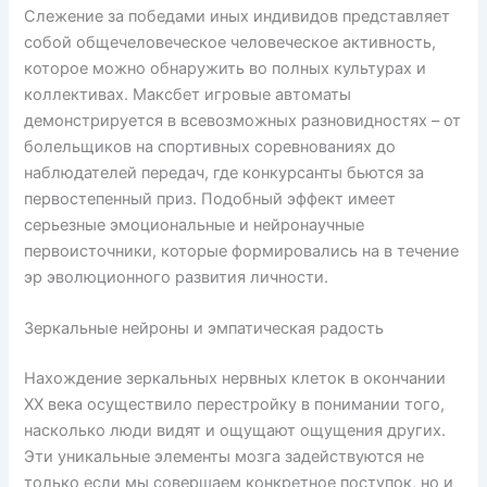
Слежение за победами иных индивидов представляет
собой общечеловеческое человеческое активность,
которое можно обнаружить во полных культурах и
коллективах. Максбет игровые автоматы
демонстрируется в всевозможных разновидностях – от
болельщиков на спортивных соревнованиях до
наблюдателей передач, где конкурсанты бьются за
первостепенный приз. Подобный эффект имеет
серьезные эмоциональные и нейронаучные
первоисточники, которые формировались на в течение
эр эволюционного развития личности.
Зеркальные нейроны и эмпатическая радость
Нахождение зеркальных нервных клеток в окончании
XX века осуществило перестройку в понимании того,
насколько люди видят и ощущают ощущения других.
Эти уникальные элементы мозга задействуются не
только если мы совершаем конкретное поступок, но и