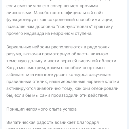
если смотрим за его совершением прочими
личностями. Максбетслотс официальный сайт
функционирует как сокровенный способ имитации,
позволяя нам дословно “прочувствовать” практику
прочего индивида на нейронном ступени.
Зеркальные нейроны располагаются в ряде зонах
разума, включая премоторную область, нижнюю
теменную дольку и части верхней височной области.
Когда мы смотрим, каким способом спортсмен
забивает мяч или конкурсант конкурса озвучивает
правильный отклик, наши зеркальные нервные клетки
активируются аналогично тому, как они оперировали
бы, если бы мы сами производили эти действия.
Принцип непрямого опыта успеха
Эмпатическая радость возникает благодаря