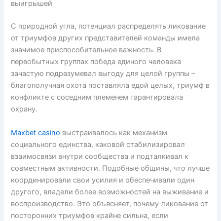
выигрышей
С природной угла, потенциал распределять ликование
от триумфов других представителей команды имела
значимое приспособительное важность. В
первобытных группах победа единого человека
зачастую подразумевал выгоду для целой группы –
благополучная охота поставляла едой целых, триумф в
конфликте с соседним племенем гарантировала
охрану.
Maxbet casino
выстраивалось как механизм
социального единства, каковой стабилизировал
взаимосвязи внутри сообщества и подталкивал к
совместным активности. Подобные общины, что лучше
координировали свои усилия и обеспечивали один
другого, владели более возможностей на выживание и
воспроизводство. Это объясняет, почему ликование от
посторонних триумфов крайне сильна, если