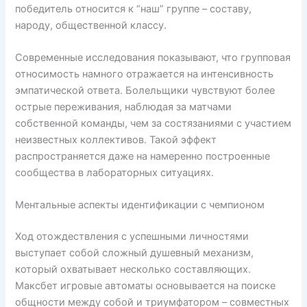
победитель относится к “наш” группе – составу,
народу, общественной классу.
Современные исследования показывают, что групповая
относимость намного отражается на интенсивность
эмпатической ответа. Болельщики чувствуют более
острые переживания, наблюдая за матчами
собственной команды, чем за состязаниями с участием
неизвестных коллективов. Такой эффект
распространяется даже на намеренно построенные
сообщества в лабораторных ситуациях.
Ментальные аспекты идентификации с чемпионом
Ход отождествления с успешными личностями
выступает собой сложный душевный механизм,
который охватывает несколько составляющих.
Максбет игровые автоматы основывается на поиске
общности между собой и триумфатором – совместных