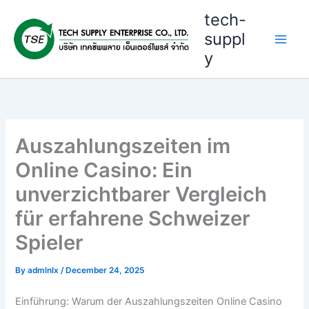
Skip
tech-
to
suppl
content
y
Auszahlungszeiten im
Online Casino: Ein
unverzichtbarer Vergleich
für erfahrene Schweizer
Spieler
By
admlnlx
/
December 24, 2025
Einführung: Warum der Auszahlungszeiten Online Casino