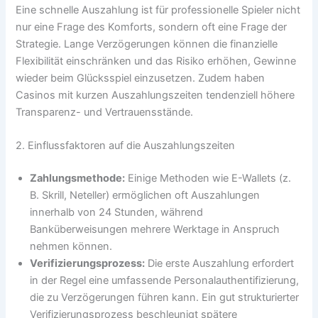
Eine schnelle Auszahlung ist für professionelle Spieler nicht
nur eine Frage des Komforts, sondern oft eine Frage der
Strategie. Lange Verzögerungen können die finanzielle
Flexibilität einschränken und das Risiko erhöhen, Gewinne
wieder beim Glücksspiel einzusetzen. Zudem haben
Casinos mit kurzen Auszahlungszeiten tendenziell höhere
Transparenz- und Vertrauensstände.
2. Einflussfaktoren auf die Auszahlungszeiten
Zahlungsmethode:
Einige Methoden wie E-Wallets (z.
B. Skrill, Neteller) ermöglichen oft Auszahlungen
innerhalb von 24 Stunden, während
Banküberweisungen mehrere Werktage in Anspruch
nehmen können.
Verifizierungsprozess:
Die erste Auszahlung erfordert
in der Regel eine umfassende Personalauthentifizierung,
die zu Verzögerungen führen kann. Ein gut strukturierter
Verifizierungsprozess beschleunigt spätere