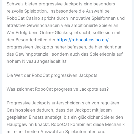
Schweiz bieten progressive Jackpots eine besonders
reizvolle Spieloption. Insbesondere die Auswahl bei
RoboCat Casino spricht durch innovative Spielformen und
attraktive Gewinnchancen viele ambitionierte Spieler an.
Wer Erfolg beim Online-Glücksspiel sucht, sollte sich mit
den Besonderheiten der
https://robocatcasino.ch/
progressiven Jackpots näher befassen, da hier nicht nur
das Gewinnpotenzial, sondern auch das Spielerlebnis auf
hohem Niveau angesiedelt ist.
Die Welt der RoboCat progressiven Jackpots
Was zeichnet RoboCat progressive Jackpots aus?
Progressive Jackpots unterscheiden sich von regulären
Casinospielen dadurch, dass der Jackpot mit jedem
gespielten Einsatz ansteigt, bis ein glücklicher Spieler den
Hauptgewinn knackt. RoboCat kombiniert diese Mechanik
mit einer breiten Auswahl an Spielautomaten und