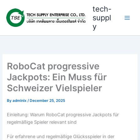
Skip
tech-
to
suppl
content
y
RoboCat progressive
Jackpots: Ein Muss für
Schweizer Vielspieler
By
admlnlx
/
December 25, 2025
Einleitung: Warum RoboCat progressive Jackpots für
regelmäßige Spieler relevant sind
Für erfahrene und regelmäßige Glücksspieler in der