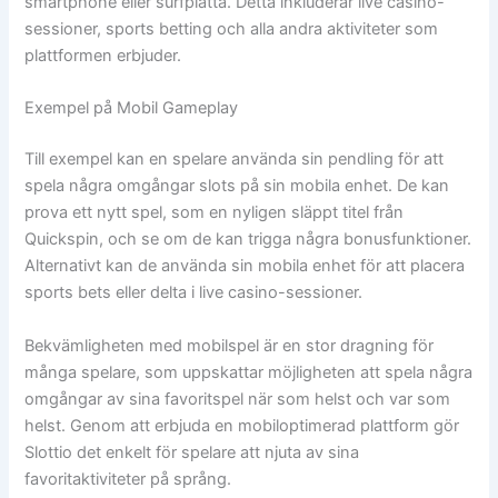
smartphone eller surfplatta. Detta inkluderar live casino-
sessioner, sports betting och alla andra aktiviteter som
plattformen erbjuder.
Exempel på Mobil Gameplay
Till exempel kan en spelare använda sin pendling för att
spela några omgångar slots på sin mobila enhet. De kan
prova ett nytt spel, som en nyligen släppt titel från
Quickspin, och se om de kan trigga några bonusfunktioner.
Alternativt kan de använda sin mobila enhet för att placera
sports bets eller delta i live casino-sessioner.
Bekvämligheten med mobilspel är en stor dragning för
många spelare, som uppskattar möjligheten att spela några
omgångar av sina favoritspel när som helst och var som
helst. Genom att erbjuda en mobiloptimerad plattform gör
Slottio det enkelt för spelare att njuta av sina
favoritaktiviteter på språng.