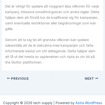
Det är viktigt för spelare att noggrant läsa villkoren för varje
kampanj, inklusive omsättningskrav och andra regler. Detta
hjälper dem att förstå hur de kvalificerar sig för kampanjen,
samt eventuella restriktioner eller begränsningar som kan
gälla.
Genom att ta sig tid att granska villkoren kan spelare
säkerställa att de är bekväma med kampanjen och fatta
informerade beslut om sitt deltagande. Detta hjälper dem
att få ut det mesta av upplevelsen och njuta av sin tid på
the Slottio-plattformen.
PREVIOUS
NEXT
Copyright © 2026 tech-supply | Powered by
Astra WordPress