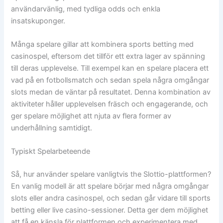
användarvänlig, med tydliga odds och enkla
insatskuponger.
Många spelare gillar att kombinera sports betting med
casinospel, eftersom det tillför ett extra lager av spänning
till deras upplevelse. Till exempel kan en spelare placera ett
vad på en fotbollsmatch och sedan spela några omgångar
slots medan de väntar på resultatet. Denna kombination av
aktiviteter håller upplevelsen fräsch och engagerande, och
ger spelare möjlighet att njuta av flera former av
underhållning samtidigt.
Typiskt Spelarbeteende
Så, hur använder spelare vanligtvis the Slottio-plattformen?
En vanlig modell är att spelare börjar med några omgångar
slots eller andra casinospel, och sedan går vidare till sports
betting eller live casino-sessioner. Detta ger dem möjlighet
att få en känsla för plattformen och experimentera med