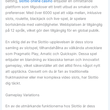
betting,
slottio online casino
erbjuder en omfattande
plattform som tillgodoser ett brett utbud av smaker och
preferenser. Med över 6000 spel att välja mellan, inklusive
slots, roulette, blackjack och live-spel, är spelare
bortskämda med valmöjligheter. Webbplatsen är tillgänglig
på 12 språk, vilket gör den tillgänglig för en global publik.
En viktig del av the Slottio-upplevelsen är dess stora
samling av slotspel, tillhandahållna av välkända utvecklare
som Pragmatic Play, Amatic och Quickspin. Dessa spel
erbjuder en blandning av klassiska teman och innovativt
gameplay, vilket säkerställer att det alltid finns något nytt
att upptäcka. Oavsett om du är fan av traditionella
fruktmaskiner eller mer komplexa video slots, har Slottio
dig täckt.
Gameplay Variations
En av de utmärkande funktionerna hos Slottio är dess