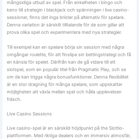
mångsidiga utbud av spel. Från enkelheten i bingo och
keno till strategin i blackjack och spänningen i live casino-
sessioner, finns det inga brister på alternativ för spelare.
Denna variation är särskilt tilltalande för de som gillar att
prova olika spel och experimentera med nya strategier.
Till exempel kan en spelare börja sin session med några
omgångar roulette, för att finslipa sin bettingstrategi och få
en känsla för spelet. Därifrån kan de gå vidare till ett
slotspel, som en populär titel från Pragmatic Play, och se
om de kan trigga några bonusfunktioner. Denna flexibilitet
är en stor dragning för många spelare, som uppskattar
möjligheten att växla mellan spel och hålla upplevelsen
fräsch.
Live Casino Sessions
Live casino-spel är en särskild höjdpunkt på the Slottio-
plattformen. Med riktiga dealers och en immersiv atmosfär,