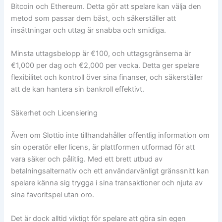
Bitcoin och Ethereum. Detta gör att spelare kan välja den
metod som passar dem bäst, och säkerställer att
insättningar och uttag är snabba och smidiga.
Minsta uttagsbelopp är €100, och uttagsgränserna är
€1,000 per dag och €2,000 per vecka. Detta ger spelare
flexibilitet och kontroll över sina finanser, och säkerställer
att de kan hantera sin bankroll effektivt.
Säkerhet och Licensiering
Även om Slottio inte tillhandahåller offentlig information om
sin operatör eller licens, är plattformen utformad för att
vara säker och pålitlig. Med ett brett utbud av
betalningsalternativ och ett användarvänligt gränssnitt kan
spelare känna sig trygga i sina transaktioner och njuta av
sina favoritspel utan oro.
Det är dock alltid viktigt för spelare att göra sin egen