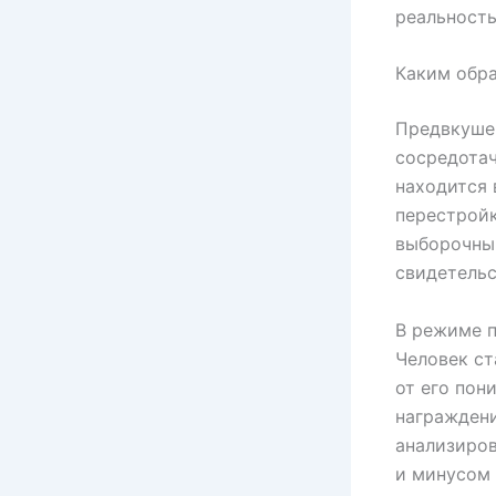
реальность
Каким обра
Предвкуше
сосредотач
находится
перестройк
выборочным
свидетельс
В режиме п
Человек ст
от его пон
награждени
анализиров
и минусом 