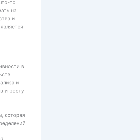
что-то
ать на
ства и
 является
ивности в
ьств
ализа и
в и росту
ы, которая
пределений
ой