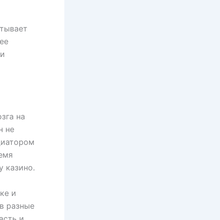
ытывает
ее
 и
зга на
н не
диатором
емя
у казино.
ке и
в разные
асть и