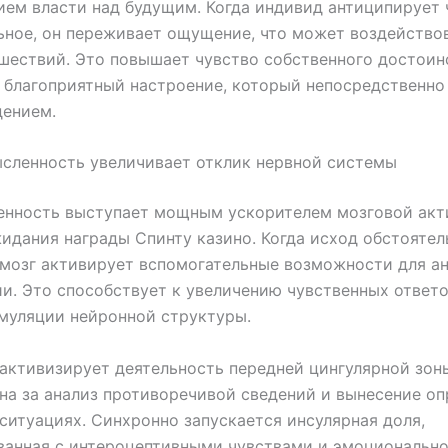
ем власти над будущим. Когда индивид антиципирует 
ное, он переживает ощущение, что может воздействов
шествий. Это повышает чувство собственного достоин
благоприятный настроение, который непосредственно
дением.
сленность увеличивает отклик нервной системы
енность выступает мощным ускорителем мозговой акт
идания награды Спинту казино. Когда исход обстоятел
 мозг активирует вспомогательные возможности для ан
и. Это способствует к увеличению чувственных ответо
муляции нейронной структуры.
активизирует деятельность передней цингулярной зон
на за анализ противоречивой сведений и вынесение о
ситуациях. Синхронно запускается инсулярная доля,
ванная с интероцептивными чувствами и эмоциональн