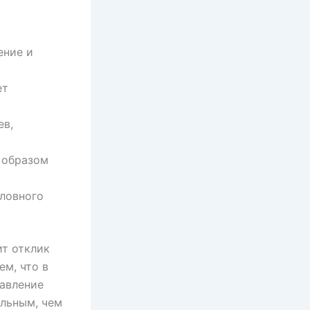
ение и
ет
ев,
 образом
ловного
ит отклик
ем, что в
тавление
ельным, чем