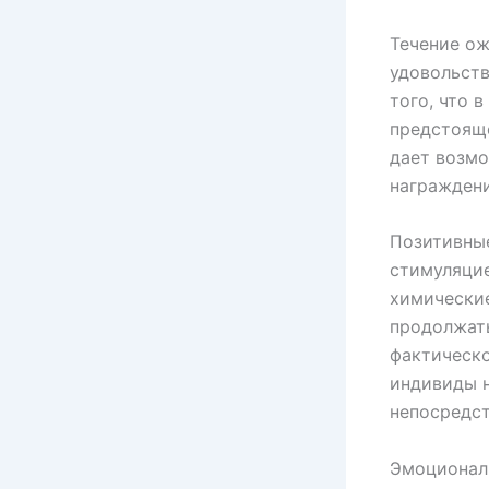
Течение ож
удовольств
того, что 
предстояще
дает возм
награждени
Позитивны
стимуляцие
химические
продолжать
фактическо
индивиды н
непосредст
Эмоциональ