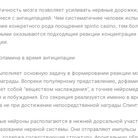
ичность мозга позволяет усиливать нервные дорожки,
еся с антиципацией. Чем систематичнее человек исп
ие конкретного рода поощрения spinto casino, тем бол
ными оказываются подходящие реакции концентрации
ии.
опамина в время антиципации
полняет основную задачу в формировании реакции мо
аграды. Вопреки популярному представлению, дофами
ет собой “веществом наслаждения”, а точнее нейроме
 и побуждения. Его секреция реализуется именно в вр
а не при достижении непосредственной награды Спинт
е нейроны располагаются в нижней дорсальной участ
азовании нервной системы. Они отправляют импульсы 
, содержа соседствующее структуру, фронтальную обл