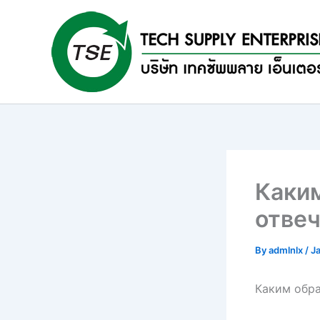
Skip
to
content
Каким
отве
By
admlnlx
/
J
Каким обра