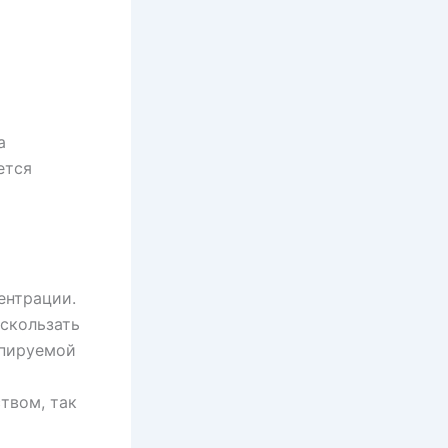
а
ется
ентрации.
ускользать
ипируемой
твом, так