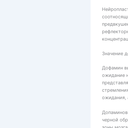
Нейропласт
соотносящи
предвкушен
рефлектор
концентрац
Значение д
Дофамин вы
ожидание н
представля
стремления
ожидания, 
Допаминовы
черной обр
зоны мозга