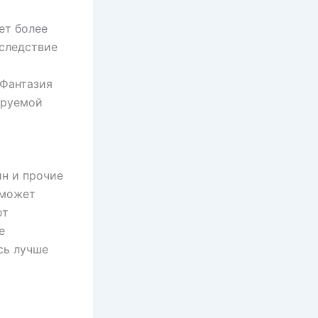
ет более
вследствие
 Фантазия
ируемой
ин и прочие
 может
от
е
сь лучше