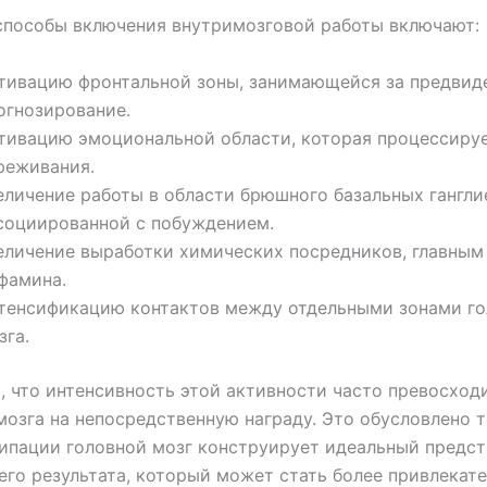
способы включения внутримозговой работы включают:
тивацию фронтальной зоны, занимающейся за предвид
огнозирование.
тивацию эмоциональной области, которая процессиру
реживания.
еличение работы в области брюшного базальных гангли
социированной с побуждением.
еличение выработки химических посредников, главным
фамина.
тенсификацию контактов между отдельными зонами го
зга.
 что интенсивность этой активности часто превосход
мозга на непосредственную награду. Это обусловлено т
ипации головной мозг конструирует идеальный предс
го результата, который может стать более привлекат