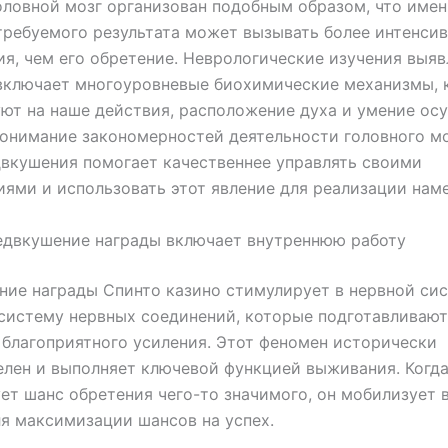
ловной мозг организован подобным образом, что име
ребуемого результата может вызывать более интенси
я, чем его обретение. Неврологические изучения выяв
включает многоуровневые биохимические механизмы, 
ют на наше действия, расположение духа и умение ос
онимание закономерностей деятельности головного мо
вкушения помогает качественнее управлять своими
ями и использовать этот явление для реализации нам
едвкушение награды включает внутреннюю работу
ие награды Спинто казино стимулирует в нервной си
истему нервных соединений, которые подготавливают
благоприятного усиления. Этот феномен исторически
лен и выполняет ключевой функцией выживания. Когда
ет шанс обретения чего-то значимого, он мобилизует 
я максимизации шансов на успех.