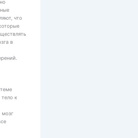
нно
вные
ляют, что
которые
уществлять
зга в
ерений.
стеме
 тело к
 мозг
все