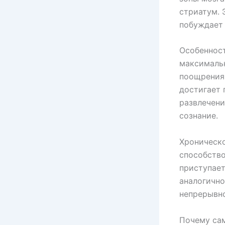
стриатум. 
побуждает 
Особенност
максимальн
поощрения
достигает 
развлечени
сознание.
Хроническ
способство
приступает
аналогично
непрерывно
Почему са