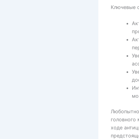
Ключевые 
Ак
пр
Ак
пе
Ув
ас
Ув
до
Ин
мо
Любопытно,
головного 
ходе антиц
предстояще