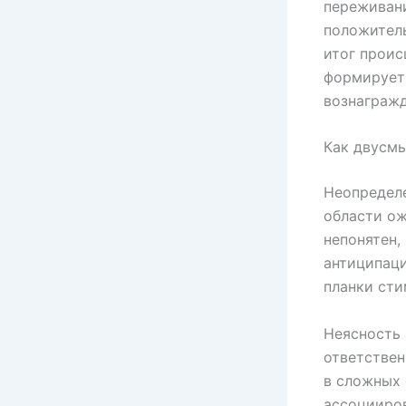
переживани
положитель
итог проис
формирует 
вознаграж
Как двусмы
Неопредел
области ож
непонятен,
антиципаци
планки сти
Неясность 
ответствен
в сложных 
ассоцииро