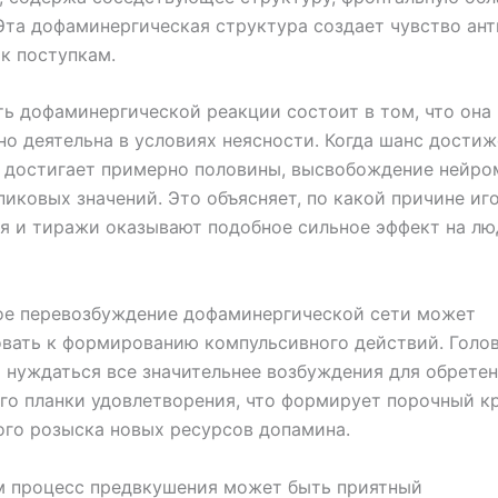
Эта дофаминергическая структура создает чувство ан
к поступкам.
ь дофаминергической реакции состоит в том, что она
о деятельна в условиях неясности. Когда шанс дости
 достигает примерно половины, высвобождение нейро
пиковых значений. Это объясняет, по какой причине иг
я и тиражи оказывают подобное сильное эффект на л
ое перевозбуждение дофаминергической сети может
вать к формированию компульсивного действий. Голо
 нуждаться все значительнее возбуждения для обрете
го планки удовлетворения, что формирует порочный к
го розыска новых ресурсов допамина.
м процесс предвкушения может быть приятный