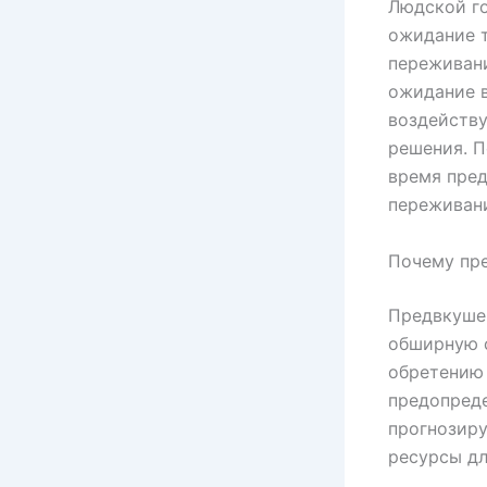
Людской го
ожидание т
переживани
ожидание 
воздейству
решения. П
время пред
переживани
Почему пр
Предвкушен
обширную с
обретению 
предопреде
прогнозиру
ресурсы дл