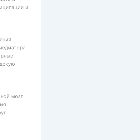
тиципации и
жения
медиатора
орные
юдскую
вной мозг
ния
руг