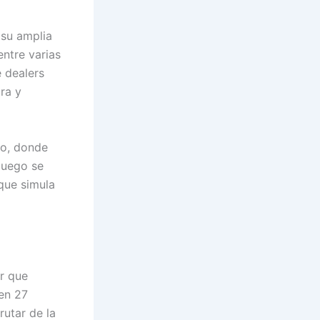
 su amplia
entre varias
e dealers
ra y
vo, donde
 juego se
que simula
ar que
 en 27
utar de la