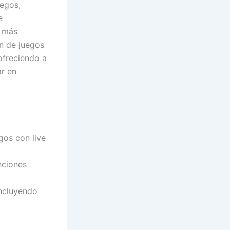
uegos,
e
s más
n de juegos
ofreciendo a
ar en
gos con live
nciones
incluyendo