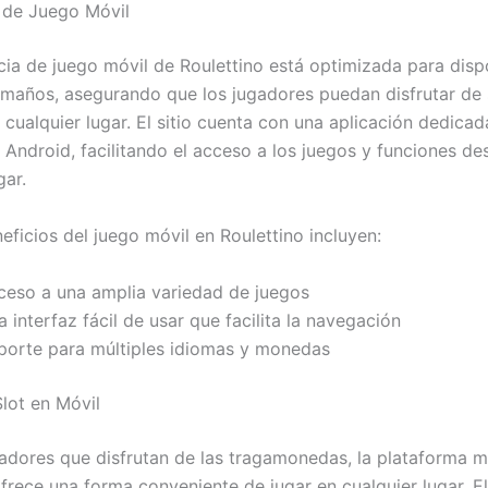
 de Juego Móvil
cia de juego móvil de Roulettino está optimizada para disp
amaños, asegurando que los jugadores puedan disfrutar de 
 cualquier lugar. El sitio cuenta con una aplicación dedica
 Android, facilitando el acceso a los juegos y funciones de
gar.
eficios del juego móvil en Roulettino incluyen:
ceso a una amplia variedad de juegos
 interfaz fácil de usar que facilita la navegación
porte para múltiples idiomas y monedas
lot en Móvil
gadores que disfrutan de las tragamonedas, la plataforma m
frece una forma conveniente de jugar en cualquier lugar. El 