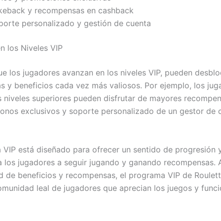
keback y recompensas en cashback
porte personalizado y gestión de cuenta
n los Niveles VIP
e los jugadores avanzan en los niveles VIP, pueden desbl
 y beneficios cada vez más valiosos. Por ejemplo, los ju
s niveles superiores pueden disfrutar de mayores recompe
onos exclusivos y soporte personalizado de un gestor de 
 VIP está diseñado para ofrecer un sentido de progresión y
 los jugadores a seguir jugando y ganando recompensas. A
d de beneficios y recompensas, el programa VIP de Roulet
omunidad leal de jugadores que aprecian los juegos y funci