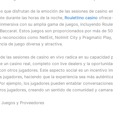
os que disfrutan de la emoción de las sesiones de casino en
te durante las horas de la noche,
Roulettino casino
ofrece 
 inmersiva con su amplia gama de juegos, incluyendo Roule
 Baccarat. Estos juegos son proporcionados por más de 50
 reconocidos como NetEnt, Nolimit City y Pragmatic Play
cia de juego diversa y atractiva.
o de las sesiones de casino en vivo radica en su capacidad 
de un casino real, completo con live dealers y la oportunid
 con otros jugadores. Este aspecto social es un incentivo i
 jugadores, haciendo que la experiencia sea más auténtic
Por ejemplo, los jugadores pueden entablar conversaciones
tros jugadores, creando un sentido de comunidad y camara
e Juegos y Proveedores