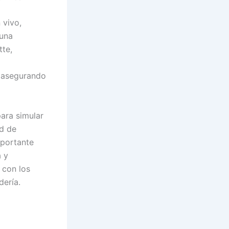
 vivo,
una
tte,
, asegurando
para simular
ad de
mportante
a y
 con los
dería.