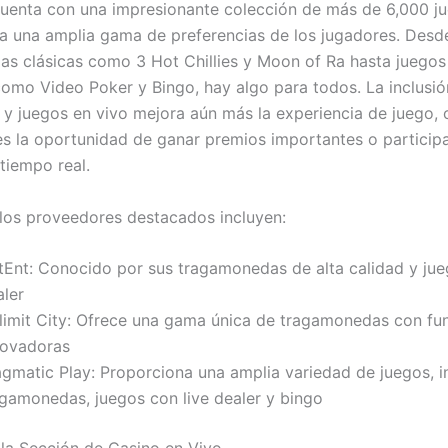
cuenta con una impresionante colección de más de 6,000 j
a una amplia gama de preferencias de los jugadores. Desd
s clásicas como 3 Hot Chillies y Moon of Ra hasta juego
omo Video Poker y Bingo, hay algo para todos. La inclusió
 y juegos en vivo mejora aún más la experiencia de juego, 
es la oportunidad de ganar premios importantes o particip
tiempo real.
los proveedores destacados incluyen:
tEnt: Conocido por sus tragamonedas de alta calidad y jue
aler
limit City: Ofrece una gama única de tragamonedas con fu
novadoras
agmatic Play: Proporciona una amplia variedad de juegos, 
agamonedas, juegos con live dealer y bingo