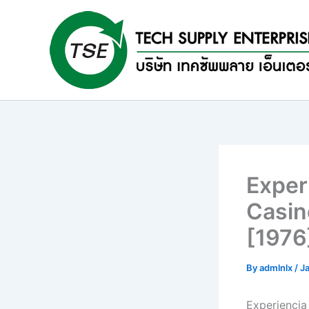
Skip
to
content
Exper
Casin
[1976
By
admlnlx
/
J
Experiencia