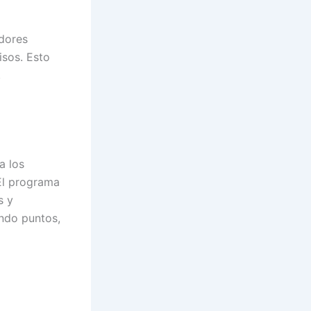
adores
isos. Esto
,
a los
El programa
s y
ando puntos,