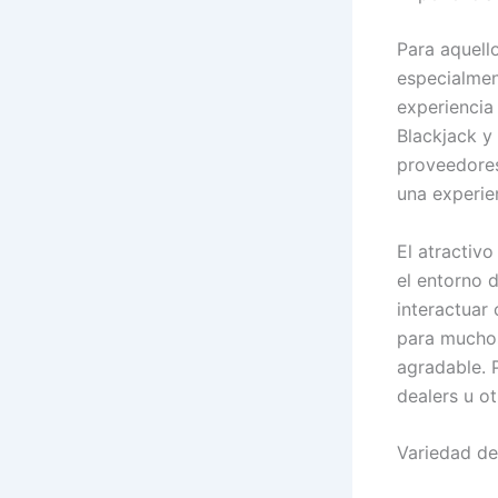
Para aquell
especialmen
experiencia
Blackjack y
proveedores
una experien
El atractiv
el entorno 
interactuar
para muchos
agradable. 
dealers u o
Variedad d