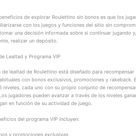
beneficios de explorar Roulettino sin bonos es que los jug
liarizarse con los juegos y funciones del sitio sin comprom
 tomar una decisión informada sobre si continuar jugando y
nte, realizar un depósito.
de Lealtad y Programa VIP
 de lealtad de Roulettino está diseñado para recompensar 
abituales con bonos exclusivos, promociones y rakeback. 
6 niveles, cada uno con su propio conjunto de recompensa
 Los jugadores pueden avanzar a través de los niveles gan
gan en función de su actividad de juego.
eficios del programa VIP incluyen:
nos y promociones exclusivas