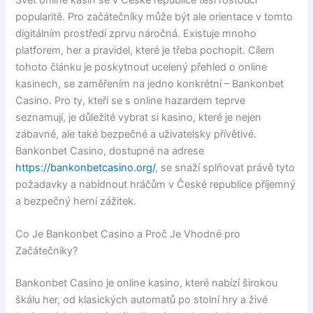
popularitě. Pro začátečníky může být ale orientace v tomto
digitálním prostředí zprvu náročná. Existuje mnoho
platforem, her a pravidel, které je třeba pochopit. Cílem
tohoto článku je poskytnout ucelený přehled o online
kasinech, se zaměřením na jedno konkrétní – Bankonbet
Casino. Pro ty, kteří se s online hazardem teprve
seznamují, je důležité vybrat si kasino, které je nejen
zábavné, ale také bezpečné a uživatelsky přívětivé.
Bankonbet Casino, dostupné na adrese
https://bankonbetcasino.org/
, se snaží splňovat právě tyto
požadavky a nabídnout hráčům v České republice příjemný
a bezpečný herní zážitek.
Co Je Bankonbet Casino a Proč Je Vhodné pro
Začátečníky?
Bankonbet Casino je online kasino, které nabízí širokou
škálu her, od klasických automatů po stolní hry a živé