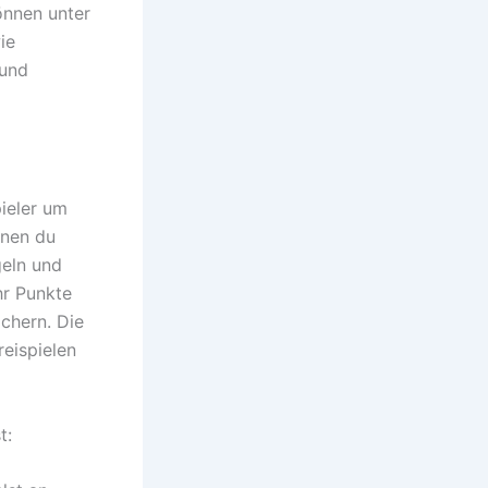
önnen unter
ie
 und
ieler um
enen du
geln und
hr Punkte
ichern. Die
reispielen
t: