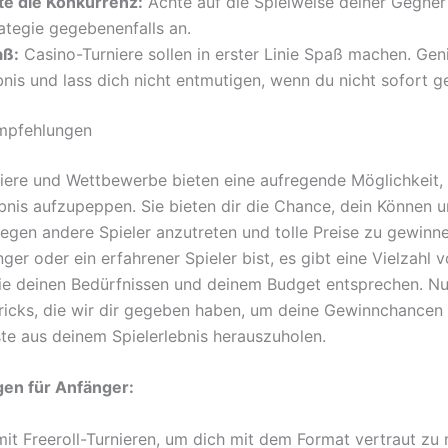
e die Konkurrenz:
Achte auf die Spielweise deiner Gegner
ategie gegebenenfalls an.
aß:
Casino-Turniere sollen in erster Linie Spaß machen. Gen
bnis und lass dich nicht entmutigen, wenn du nicht sofort g
Empfehlungen
iere und Wettbewerbe bieten eine aufregende Möglichkeit, 
bnis aufzupeppen. Sie bieten dir die Chance, dein Können 
gegen andere Spieler anzutreten und tolle Preise zu gewinne
ger oder ein erfahrener Spieler bist, es gibt eine Vielzahl 
die deinen Bedürfnissen und deinem Budget entsprechen. Nu
ricks, die wir dir gegeben haben, um deine Gewinnchancen
te aus deinem Spielerlebnis herauszuholen.
en für Anfänger:
it Freeroll-Turnieren, um dich mit dem Format vertraut zu