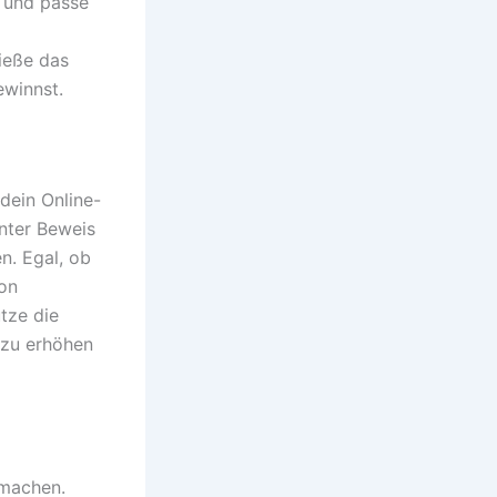
 und passe
ieße das
ewinnst.
dein Online-
unter Beweis
n. Egal, ob
von
tze die
 zu erhöhen
 machen.