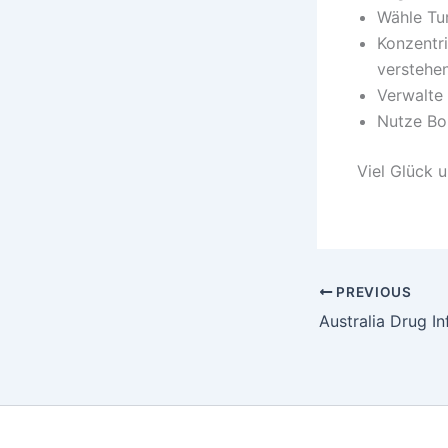
Wähle Tu
Konzentri
verstehen
Verwalte
Nutze Bo
Viel Glück 
PREVIOUS