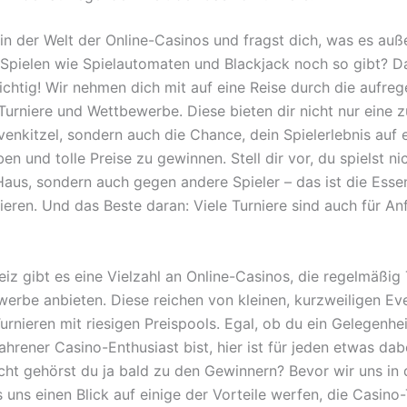
 in der Welt der Online-Casinos und fragst dich, was es auß
 Spielen wie Spielautomaten und Blackjack noch so gibt? D
richtig! Wir nehmen dich mit auf eine Reise durch die aufre
Turniere und Wettbewerbe. Diese bieten dir nicht nur eine z
venkitzel, sondern auch die Chance, dein Spielerlebnis auf 
en und tolle Preise zu gewinnen. Stell dir vor, du spielst ni
aus, sondern auch gegen andere Spieler – das ist die Esse
ieren. Und das Beste daran: Viele Turniere sind auch für An
iz gibt es eine Vielzahl an Online-Casinos, die regelmäßig 
erbe anbieten. Diese reichen von kleinen, kurzweiligen Eve
rnieren mit riesigen Preispools. Egal, ob du ein Gelegenhei
ahrener Casino-Enthusiast bist, hier ist für jeden etwas da
icht gehörst du ja bald zu den Gewinnern? Bevor wir uns in 
s uns einen Blick auf einige der Vorteile werfen, die Casino-