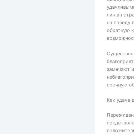
удачливым
пин ап отр
на победу 
обратную к
возможнос
Существен
благоприят
замечают и
неблагопри
прочную об
Как удача 
Переживан
представле
положитель