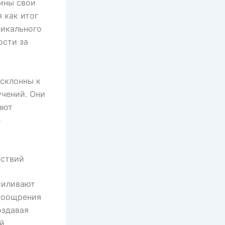
ины свои
 как итог
никального
ости за
 склонны к
учений. Они
ают
е
ествий
силивают
поощрения
оздавая
ый