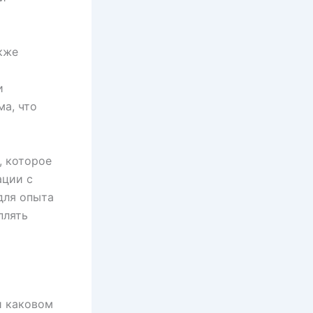
кже
и
ма, что
, которое
ации с
для опыта
плять
и каковом