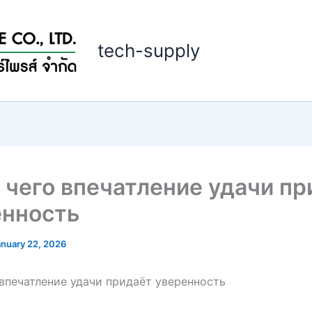
tech-supply
 чего впечатление удачи пр
енность
anuary 22, 2026
 впечатление удачи придаёт уверенность