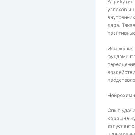
Атрибутивн
успехов и 
внутренних
дара. Така
позитивные
Изыскания 
фундамента
переоценив
воздейств
представле
Нейрохими
Опыт удачи
хорошие ч
запускаетс
переживани