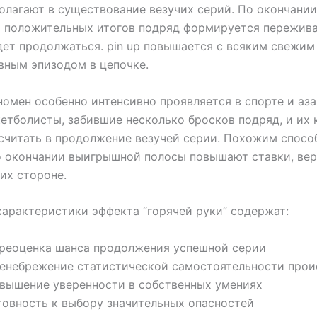
олагают в существование везучих серий. По окончании
 положительных итогов подряд формируется пережива
дет продолжаться. pin up повышается с всяким свежим
вным эпизодом в цепочке.
омен особенно интенсивно проявляется в спорте и аз
кетболисты, забившие несколько бросков подряд, и их
считать в продолжение везучей серии. Похожим спосо
о окончании выигрышной полосы повышают ставки, вер
 их стороне.
арактеристики эффекта “горячей руки” содержат:
реоценка шанса продолжения успешной серии
енебрежение статистической самостоятельности про
вышение уверенности в собственных умениях
товность к выбору значительных опасностей