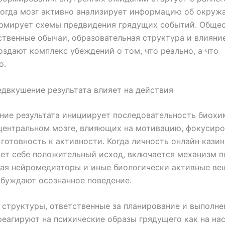
когда мозг активно анализирует информацию об окру
ормирует схемы предвидения грядущих событий. Обще
ственные обычаи, образовательная структура и влиян
оздают комплекс убеждений о том, что реально, а что
о.
двкушение результата влияет на действия
ние результата инициирует последовательность биохи
центральном мозге, влияющих на мотивацию, фокусир
 готовность к активности. Когда личность онлайн кази
ет себе положительный исход, включается механизм 
ая нейромедиаторы и иные биологически активные ве
буждают осознанное поведение.
структуры, ответственные за планирование и выполне
реагируют на психические образы грядущего как на н