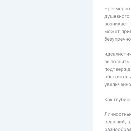
Чрезмерно 
душевного 
возникает 
может прив
безупречн
идеалистич
выполнить 
подтвержда
обстоятель
увеличенно
Как глубин
Личностные
решений, в
разнообраз