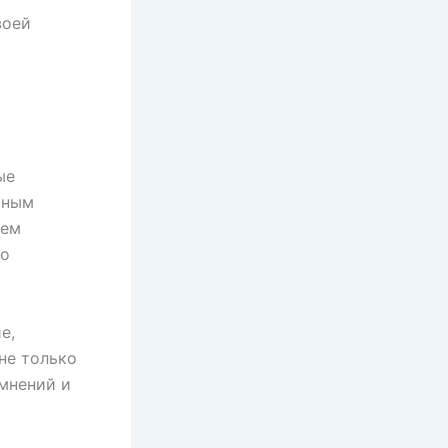
воей
ые
ьным
ием
но
е,
не только
омнений и