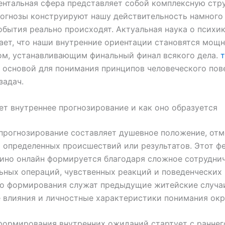
нтальная сфера представляет собой комплексную стру
огнозы конструируют нашу действительность намного
события реально происходят. Актуальная наука о психи
ет, что наши внутренние ориентации становятся мощ
ом, устанавливающим финальный финал всякого дела.
т
 основой для понимания принципов человеческого пов
задач.
ет внутреннее прогнозирование и как оно образуется
прогнозирование составляет душевное положение, от
определенных происшествий или результатов. Этот ф
ино онлайн формируется благодаря сложное сотрудни
ьных операций, чувственных реакций и поведенческих
го формирования служат предыдущие житейские случа
 влияния и личностные характеристики понимания ок
ормирования внутренних ожиданий стартует с раннег