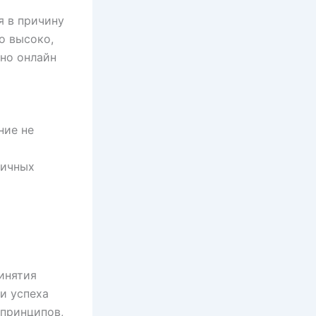
я в причину
о высоко,
ино онлайн
ние не
гичных
инятия
и успеха
 принципов,