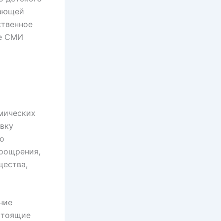
жающей
ственное
ие СМИ
мических
овку
но
поощрения,
щества,
ние
астоящие