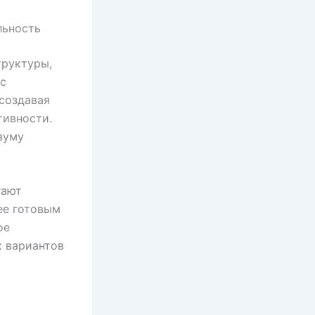
льность
руктуры,
 с
создавая
тивности.
зуму
гают
ее готовым
ое
 вариантов