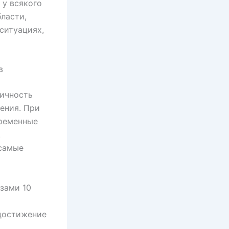
 у всякого
ласти,
ситуациях,
в
личность
ения. При
временные
.
 самые
зами 10
 достижение
й