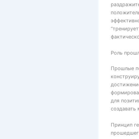
раздражите
положител
эффективно
“тренирует
фактическо
Роль прошл
Прошлые пе
конструир
достижение
формирова
для позити
создавать 
Принцип ге
прошедшего