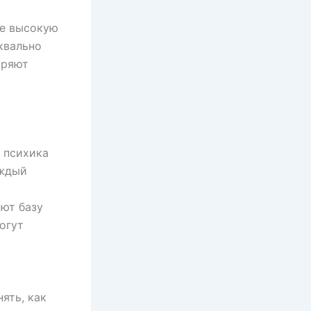
ее высокую
квально
оряют
 психика
аждый
ют базу
огут
ять, как