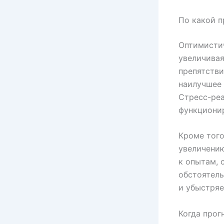
По какой п
Оптимисти
увеличивая
препятстви
наилучшее 
Стресс-реа
функционир
Кроме того
увеличению
к опытам, 
обстоятел
и убыстряе
Когда прог