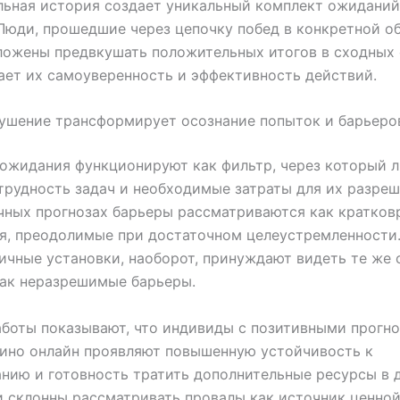
ьная история создает уникальный комплект ожиданий
Люди, прошедшие через цепочку побед в конкретной об
ожены предвкушать положительных итогов в сходных 
ает их самоуверенность и эффективность действий.
ушение трансформирует осознание попыток и барьеро
ожидания функционируют как фильтр, через который 
трудность задач и необходимые затраты для их разреш
чных прогнозах барьеры рассматриваются как кратко
я, преодолимые при достаточном целеустремленности
чные установки, наоборот, принуждают видеть те же
как неразрешимые барьеры.
боты показывают, что индивиды с позитивными прогно
ино онлайн проявляют повышенную устойчивость к
нию и готовность тратить дополнительные ресурсы в
и склонны рассматривать провалы как источник ценно