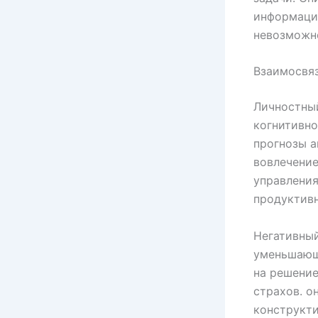
информации
невозможн
Взаимосвяз
Личностный
когнитивно
прогнозы а
вовлечение
управления
продуктивн
Негативный
уменьшающе
на решение
страхов. о
конструкт