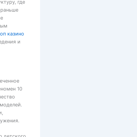
ктуру, где
 раньше
ке
ным
оп казино
едения и
меченное
еномен 10
чество
 моделей.
и,
ружения.
о детского