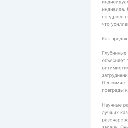
индивидуал
индивида. 
предраспол
что усилив
Как предвк
Глубинные 
объясняет 
оптимисти
затруднени
Пессимисти
преграды 
Научные ра
лучших каз
разочарова
задачи. Он