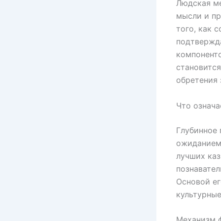
Людская ме
мысли и пр
того, как 
подтвержда
компонент
становится
обретения 
Что означа
Глубинное 
ожиданием 
лучших каз
познавател
Основой е
культурные
Механизм ф