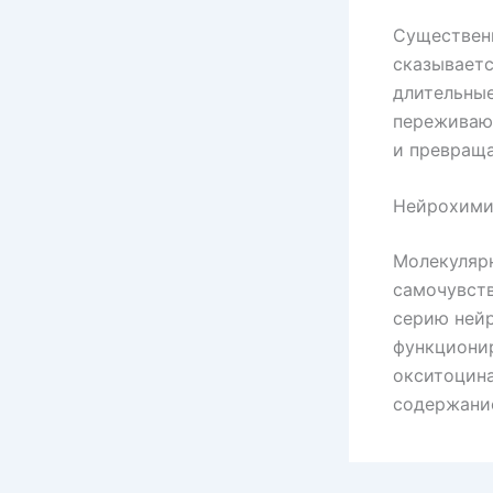
Существенн
сказываетс
длительные
переживаю
и превращ
Нейрохими
Молекулярн
самочувств
серию ней
функциони
окситоцина
содержание