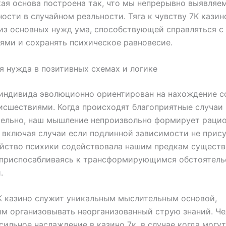
ая основа построена так, что мы непрерывно выявляе
ости в случайном реальности. Тяга к чувству 7К казин
из основных нужд ума, способствующей справляться 
ями и сохранять психическое равновесие.
я нужда в позитивных схемах и логике
 индивида эволюционно ориентирован на нахождение с
сшествиями. Когда происходят благоприятные случаи
тельно, наш мышление непроизвольно формирует раци
 включая случаи если подлинной зависимости не прису
йство психики содействовала нашим предкам существ
 приспосабливаясь к трансформирующимся обстоятель
.
К казино служит уникальным мыслительным основой,
м организовывать неорганизованный струю знаний. Че
сильное наслаждение в казино 7к, в случае когда могу