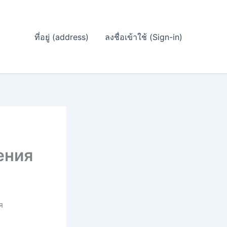
ที่อยู่ (address)
ลงชื่อเข้าใช้ (Sign-in)
ения
я