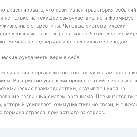
о акцентировать, что позитивная траектория событий
я не только на текущее самочувствие, но и формирует
 жизненные стереотипы. Человек, систематически
щие успешные фазы, вырабатывают более светлое мир
аются меньше подвержены депрессивным эпизодам.
ческие фундаменты веры в себя
ые явления в организме плотно связаны с эмоционал
ием. Восприятие успешных происшествий в 7k casino 
рохимических взаимодействий, сказывающихся на
рование различных систем организма. Повышается вы
, который усиливает коммуникативные связи, и снижа
 гормона стресса, причастного за стресс.