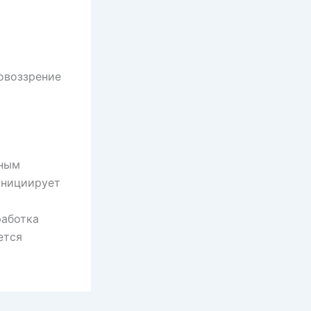
овоззрение
ьным
инициирует
работка
ется