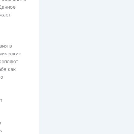
Данное
ижает
вия в
мические
репляют
бя как
го
ет
а
ь