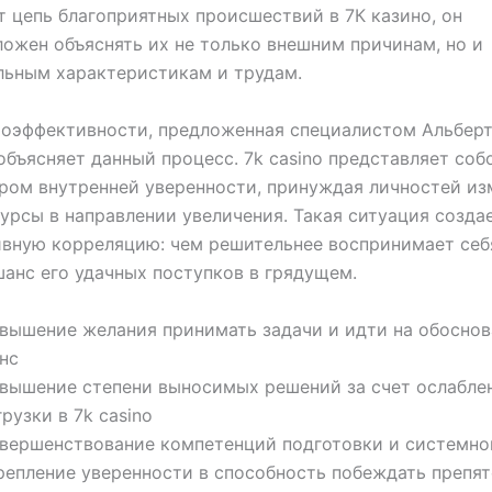
 цепь благоприятных происшествий в 7К казино, он
ожен объяснять их не только внешним причинам, но и
льным характеристикам и трудам.
моэффективности, предложенная специалистом Альбер
объясняет данный процесс. 7k casino представляет соб
ром внутренней уверенности, принуждая личностей из
урсы в направлении увеличения. Такая ситуация созда
вную корреляцию: чем решительнее воспринимает себя
анс его удачных поступков в грядущем.
вышение желания принимать задачи и идти на обосно
нс
вышение степени выносимых решений за счет ослабле
грузки в 7k casino
вершенствование компетенций подготовки и системно
репление уверенности в способность побеждать препя