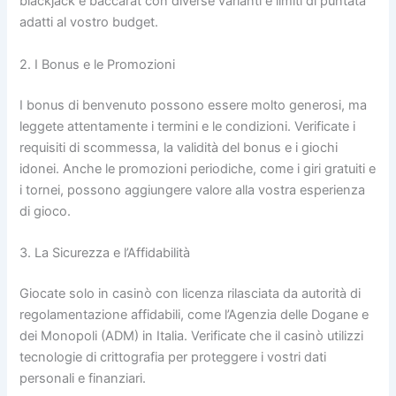
blackjack e baccarat con diverse varianti e limiti di puntata
adatti al vostro budget.
2. I Bonus e le Promozioni
I bonus di benvenuto possono essere molto generosi, ma
leggete attentamente i termini e le condizioni. Verificate i
requisiti di scommessa, la validità del bonus e i giochi
idonei. Anche le promozioni periodiche, come i giri gratuiti e
i tornei, possono aggiungere valore alla vostra esperienza
di gioco.
3. La Sicurezza e l’Affidabilità
Giocate solo in casinò con licenza rilasciata da autorità di
regolamentazione affidabili, come l’Agenzia delle Dogane e
dei Monopoli (ADM) in Italia. Verificate che il casinò utilizzi
tecnologie di crittografia per proteggere i vostri dati
personali e finanziari.