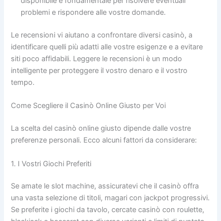
disponibile è fondamentale per risolvere eventuali
problemi e rispondere alle vostre domande.
Le recensioni vi aiutano a confrontare diversi casinò, a
identificare quelli più adatti alle vostre esigenze e a evitare
siti poco affidabili. Leggere le recensioni è un modo
intelligente per proteggere il vostro denaro e il vostro
tempo.
Come Scegliere il Casinò Online Giusto per Voi
La scelta del casinò online giusto dipende dalle vostre
preferenze personali. Ecco alcuni fattori da considerare:
1. I Vostri Giochi Preferiti
Se amate le slot machine, assicuratevi che il casinò offra
una vasta selezione di titoli, magari con jackpot progressivi.
Se preferite i giochi da tavolo, cercate casinò con roulette,