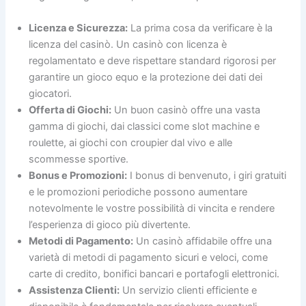
Licenza e Sicurezza:
La prima cosa da verificare è la
licenza del casinò. Un casinò con licenza è
regolamentato e deve rispettare standard rigorosi per
garantire un gioco equo e la protezione dei dati dei
giocatori.
Offerta di Giochi:
Un buon casinò offre una vasta
gamma di giochi, dai classici come slot machine e
roulette, ai giochi con croupier dal vivo e alle
scommesse sportive.
Bonus e Promozioni:
I bonus di benvenuto, i giri gratuiti
e le promozioni periodiche possono aumentare
notevolmente le vostre possibilità di vincita e rendere
l’esperienza di gioco più divertente.
Metodi di Pagamento:
Un casinò affidabile offre una
varietà di metodi di pagamento sicuri e veloci, come
carte di credito, bonifici bancari e portafogli elettronici.
Assistenza Clienti:
Un servizio clienti efficiente e