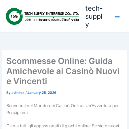
Skip
tech-
to
suppl
content
y
Scommesse Online: Guida
Amichevole ai Casinò Nuovi
e Vincenti
By
admlnlx
/
January 25, 2026
Benvenuti nel Mondo dei Casinò Online: Un’Avventura per
Principianti
Ciao a tutti gli appassionati di giochi online! Se siete nuovi