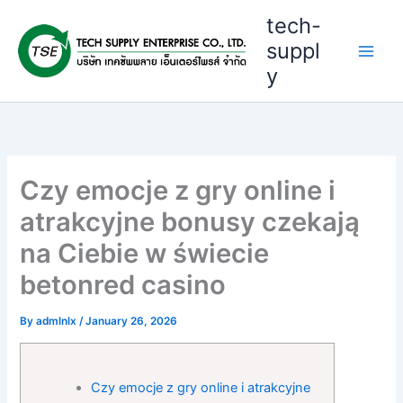
Skip
tech-
to
suppl
content
y
Czy emocje z gry online i
atrakcyjne bonusy czekają
na Ciebie w świecie
betonred casino
By
admlnlx
/
January 26, 2026
Czy emocje z gry online i atrakcyjne