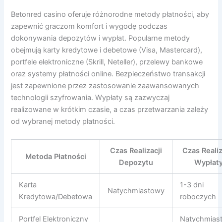
Betonred casino oferuje różnorodne metody płatności, aby
zapewnić graczom komfort i wygodę podczas
dokonywania depozytów i wypłat. Popularne metody
obejmują karty kredytowe i debetowe (Visa, Mastercard),
portfele elektroniczne (Skrill, Neteller), przelewy bankowe
oraz systemy płatności online. Bezpieczeństwo transakcji
jest zapewnione przez zastosowanie zaawansowanych
technologii szyfrowania. Wypłaty są zazwyczaj
realizowane w krótkim czasie, a czas przetwarzania zależy
od wybranej metody płatności.
Czas Realizacji
Czas Realiz
Metoda Płatności
Depozytu
Wypłat
Karta
1-3 dni
Natychmiastowy
Kredytowa/Debetowa
roboczych
Portfel Elektroniczny
Natychmias