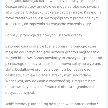
funkcjami, takimi jak darmowe spiny, bonusy i mnożniki.
Gracze preferujący gry stołowe mogą spróbować swoich
sił w ruletce, blackjacku, pokerze czy bakaracie. Kasyno na
żywo zrealizowane jest we współpracy z profesjonalnymi
krupierami, co zapewnia autentyczne wrażenia z gry.
Bonusy i promocje dla nowych i stałych graczy
Betonred casino oferuje liczne bonusy i promocje, które
mają na celu przyciągnięcie nowych graczy i nagradzanie
stałych klientów. Bonus powitalny to zazwyczaj procent od
pierwszego depozytu, a także darmowe spiny na wybrane
sloty. Dodatkowe promocje obejmują bonusy reload,
cashback, turnieje i loterie z atrakcyjnymi nagrodami.
Ważne jest, aby dokładnie zapoznać się z regulaminem
bonusów, aby zrozumieć warunki obrotu i ograniczenia
dotyczące wypłat.
Jakie metody płatności są dostępne w betonred casino?