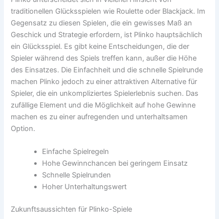
traditionellen Glücksspielen wie Roulette oder Blackjack. Im
Gegensatz zu diesen Spielen, die ein gewisses Maß an
Geschick und Strategie erfordern, ist Plinko hauptsächlich
ein Glücksspiel. Es gibt keine Entscheidungen, die der
Spieler während des Spiels treffen kann, außer die Höhe
des Einsatzes. Die Einfachheit und die schnelle Spielrunde
machen Plinko jedoch zu einer attraktiven Alternative für
Spieler, die ein unkompliziertes Spielerlebnis suchen. Das
zufällige Element und die Möglichkeit auf hohe Gewinne
machen es zu einer aufregenden und unterhaltsamen
Option.
Einfache Spielregeln
Hohe Gewinnchancen bei geringem Einsatz
Schnelle Spielrunden
Hoher Unterhaltungswert
Zukunftsaussichten für Plinko-Spiele