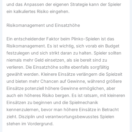
und das Anpassen der eigenen Strategie kann der Spieler
ein kalkuliertes Risiko eingehen.
Risikomanagement und Einsatzhöhe
Ein entscheidender Faktor beim Plinko-Spielen ist das
Risikomanagement. Es ist wichtig, sich vorab ein Budget
festzulegen und sich strikt daran zu halten. Spieler sollten
niemals mehr Geld einsetzen, als sie bereit sind zu
verlieren. Die Einsatzhöhe sollte ebenfalls sorgfältig
gewählt werden. Kleinere Einsätze verlängern die Spielzeit
und bieten mehr Chancen auf Gewinne, während größere
Einsätze potenziell höhere Gewinne ermöglichen, aber
auch ein höheres Risiko bergen. Es ist ratsam, mit kleineren
Einsätzen zu beginnen und die Spielmechanik
kennenzulernen, bevor man höhere Einsätze in Betracht
zieht. Disziplin und verantwortungsbewusstes Spielen
stehen im Vordergrund.