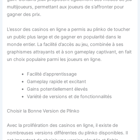
multijoueurs, permettant aux joueurs de s’affronter pour
gagner des prix.
L’essor des casinos en ligne a permis au plinko de toucher
un public plus large et de gagner en popularité dans le
monde entier. La facilité d’accès au jeu, combinée à ses
graphismes attrayants et à son gameplay captivant, en fait
un choix populaire parmi les joueurs en ligne.
Facilité d’apprentissage
Gameplay rapide et excitant
Gains potentiellement élevés
Variété de versions et de fonctionnalités
Choisir la Bonne Version de Plinko
Avec la prolifération des casinos en ligne, il existe de
nombreuses versions différentes du plinko disponibles. Il