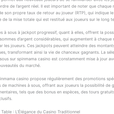
rdre de l’argent réel. Il est important de noter que chaque
e son propre taux de retour au joueur (RTP), qui indique le
de la mise totale qui est restitué aux joueurs sur le long t
 à sous à jackpot progressif, quant à elles, offrent la possi
sommes d’argent considérables, qui augmentent à chaque 
ar les joueurs. Ces jackpots peuvent atteindre des montant
es, transformant ainsi la vie de chanceux gagnants. La sél
sous sur spinmama casino est constamment mise à jour av
ouveautés du marché.
pinmama casino propose régulièrement des promotions spéc
s de machines à sous, offrant aux joueurs la possibilité de
mentaires, tels que des bonus en espèces, des tours gratuit
lusifs.
 Table : L’Élégance du Casino Traditionnel