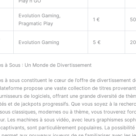
Play’n GO
Evolution Gaming,
1 €
50
Pragmatic Play
n
Evolution Gaming
5 €
20
s à Sous : Un Monde de Divertissement
s à sous constituent le cœur de l’offre de divertissement
plateforme propose une vaste collection de titres provenan
urnisseurs de logiciels, offrant une grande diversité de thè
ités et de jackpots progressifs. Que vous soyez à la recher
sous classiques, modernes ou à thème, vous trouverez fo
ur. Les machines à sous vidéo, avec leurs graphismes sophi
captivants, sont particulièrement populaires. La possibilité
ermet aux nouveaux joueurs de se familiariser avec les j