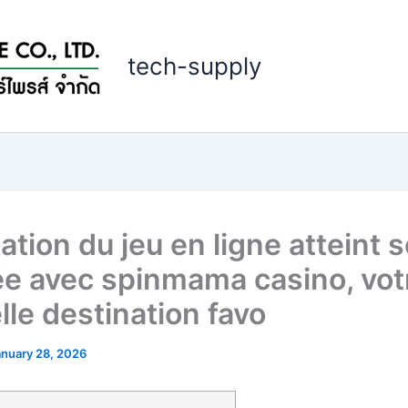
tech-supply
ation du jeu en ligne atteint 
e avec spinmama casino, vot
lle destination favo
anuary 28, 2026