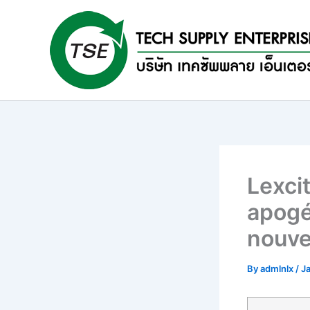
Skip
to
content
Lexcit
apogé
nouve
By
admlnlx
/
J