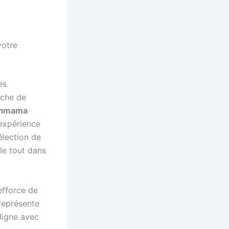
votre
es
rche de
inmama
expérience
élection de
 le tout dans
efforce de
 représente
 ligne avec