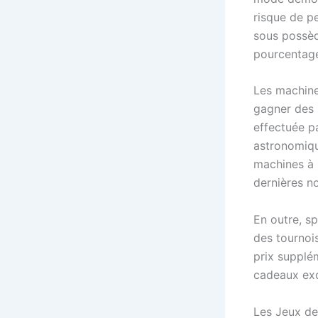
risque de pe
sous possèd
pourcentage 
Les machines
gagner des 
effectuée p
astronomiqu
machines à 
dernières n
En outre, s
des tournoi
prix supplé
cadeaux exc
Les Jeux de