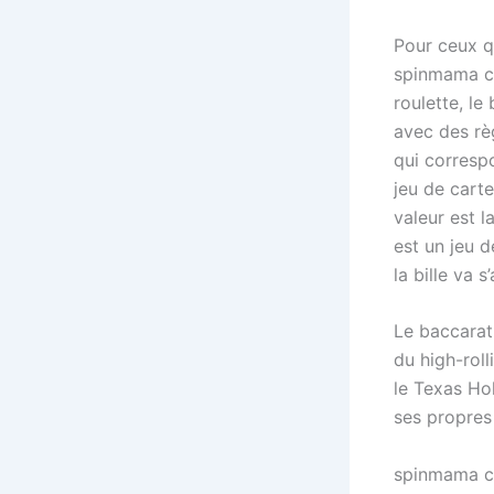
Pour ceux qu
spinmama cas
roulette, le
avec des rè
qui corresp
jeu de carte
valeur est l
est un jeu d
la bille va s’
Le baccarat 
du high-roll
le Texas Ho
ses propres 
spinmama ca