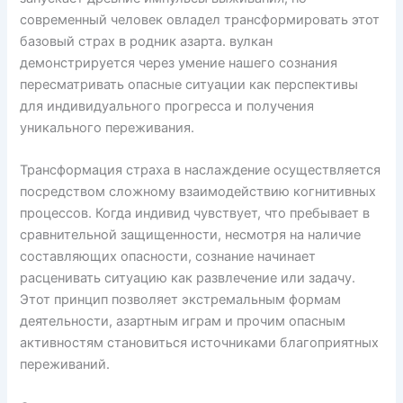
современный человек овладел трансформировать этот
базовый страх в родник азарта. вулкан
демонстрируется через умение нашего сознания
пересматривать опасные ситуации как перспективы
для индивидуального прогресса и получения
уникального переживания.
Трансформация страха в наслаждение осуществляется
посредством сложному взаимодействию когнитивных
процессов. Когда индивид чувствует, что пребывает в
сравнительной защищенности, несмотря на наличие
составляющих опасности, сознание начинает
расценивать ситуацию как развлечение или задачу.
Этот принцип позволяет экстремальным формам
деятельности, азартным играм и прочим опасным
активностям становиться источниками благоприятных
переживаний.