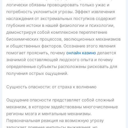
логически обязаны провоцировать только ужас и
потребность уклониться угрозы. Эффект извлечения
наслаждения от экстремальных поступков содержит
глубокие истоки в нашей физиологии и психологии,
демонстрируя собой комплексное переплетение
биохимических процессов, эволюционных механизмов
и общественных факторов. Осознание этого явления
помогает прояснить, почему
онлайн казино
делается
значимой составляющей людского опыта и почему
определенные субъекты расположены рисковать для
получения острых ощущений.
Сущность опасности: от страха к волнению
Ощущение опасности представляет собой сложный
механизм, в котором задействованы многочисленные
регионы мозга и ментальные механизмы.
Первоначальная реакция на возможную угрозу
запускает древние импульсы выживания, но