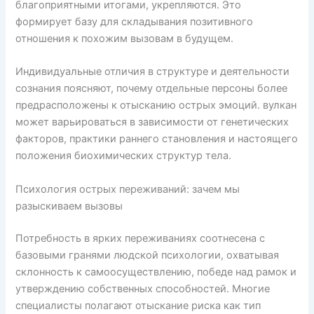
благоприятными итогами, укрепляются. Это
формирует базу для складывания позитивного
отношения к похожим вызовам в будущем.
Индивидуальные отличия в структуре и деятельности
сознания поясняют, почему отдельные персоны более
предрасположены к отысканию острых эмоций. вулкан
может варьироваться в зависимости от генетических
факторов, практики раннего становления и настоящего
положения биохимических структур тела.
Психология острых переживаний: зачем мы
разыскиваем вызовы
Потребность в ярких переживаниях соотнесена с
базовыми гранями людской психологии, охватывая
склонность к самоосуществлению, победе над рамок и
утверждению собственных способностей. Многие
специалисты полагают отыскание риска как тип