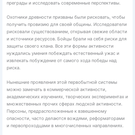
преграды и исследовать современные перспективы.
Охотники древности призваны были рисковать, чтобы
получить провизию для своей общины. Исследователи
рисковали существованием, открывая свежие области
и источники ресурсов. Бойцы брали на себя риски для
защиты своего клана. Все эти формы активности
нуждались умения побеждать естественный ужас и
извлекать побуждение от самого хода победы над
риска.
Нынешние проявления этой первобытной системы
можно замечать в коммерческой активности,
академических изучениях, творческих экспериментах и
множественных прочих сферах людской активности.
Персоны, предрасположенные к взвешенному
опасности, часто делаются вождями, реформаторами
и первопроходцами в многочисленных направлениях.