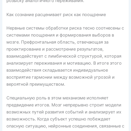
розыску аналогичного переживания.
Как сознание расценивает риск как поощрение
Нервные системы обработки риска тесно соотнесены с
системами поощрения и формирования выборов в
мозге. Префронтальная область, отвечающая за
проектирование и рассмотрение результатов,
взаимодействует с лимбической структурой, которая
анализирует переживания и мотивацию. В итоге этого
взаимодействия складывается индивидуальное
восприятие гармонии между возможной угрозой и
вероятной преимуществом.
Специальную роль в этом механизме исполняет
предвидение итогов. Мозг непрерывно строит модели
возможных путей развития событий и анализирует их
возможность. Когда субъект успешно побеждает
опасную ситуацию, нейронные соединения, связанные с