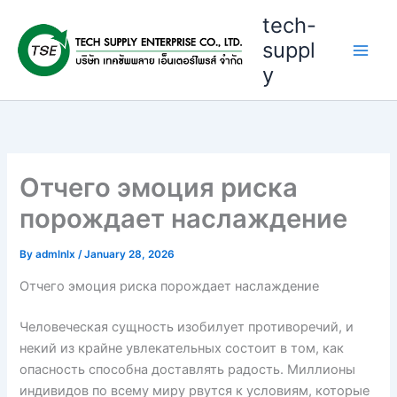
Skip
tech-
to
suppl
content
y
Отчего эмоция риска
порождает наслаждение
By
admlnlx
/
January 28, 2026
Отчего эмоция риска порождает наслаждение
Человеческая сущность изобилует противоречий, и
некий из крайне увлекательных состоит в том, как
опасность способна доставлять радость. Миллионы
индивидов по всему миру рвутся к условиям, которые