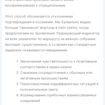
восприимчивыми к отрицательным.
Этот способ обозначается отклонением
подтверждения в осознании. Мы буквально видим
больше “признаков” фортуны в irwin casino, когда
предполагаем их проявления. Разрешающий индикатор
на всех указателях по маршруту на важную собрание
выглядит существенным, в то время как стандартные
задержки оказываются невидимыми.
Увеличенная чувствительность к позитивным
соответствиям в ирвин казино
Снижение сосредоточения к обычным или
негативным происшествиям
Переосмысление индифферентных ситуаций в
положительном свете
Формирование ошибочных взаимосвязанных
соединений