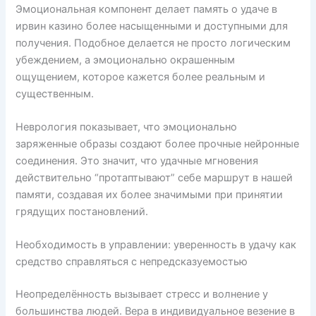
Эмоциональная компонент делает память о удаче в
ирвин казино более насыщенными и доступными для
получения. Подобное делается не просто логическим
убеждением, а эмоционально окрашенным
ощущением, которое кажется более реальным и
существенным.
Неврология показывает, что эмоционально
заряженные образы создают более прочные нейронные
соединения. Это значит, что удачные мгновения
действительно “протаптывают” себе маршрут в нашей
памяти, создавая их более значимыми при принятии
грядущих постановлений.
Необходимость в управлении: уверенность в удачу как
средство справляться с непредсказуемостью
Неопределённость вызывает стресс и волнение у
большинства людей. Вера в индивидуальное везение в