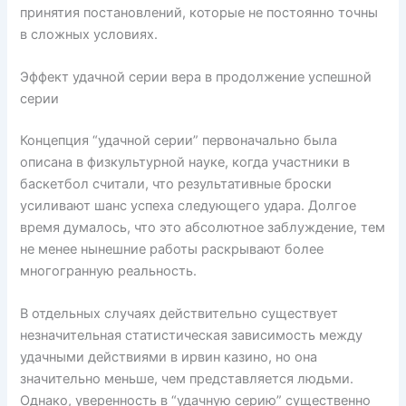
принятия постановлений, которые не постоянно точны
в сложных условиях.
Эффект удачной серии вера в продолжение успешной
серии
Концепция “удачной серии” первоначально была
описана в физкультурной науке, когда участники в
баскетбол считали, что результативные броски
усиливают шанс успеха следующего удара. Долгое
время думалось, что это абсолютное заблуждение, тем
не менее нынешние работы раскрывают более
многогранную реальность.
В отдельных случаях действительно существует
незначительная статистическая зависимость между
удачными действиями в ирвин казино, но она
значительно меньше, чем представляется людьми.
Однако, уверенность в “удачную серию” существенно