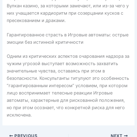
Вулкан казино, за которыми замечают, или из-за чего у
них учащается кардиоритм при созерцании кусков с
пресекованием и драками.
Гарантированное страсть в Игровые автоматы: острые
эмоции без истинной критичности
Одним из критических аспектов очарования надзора за
чужим угрозой выступает возможность захватить
значительные чувства, оставаясь при этом в
безопасности. Консультанты титулуют это особенность
“гарантированным интересом” условием, при котором
лицо воспринимает телесные реакции Игровые
автоматы, характерные для рискованной положения,
но при этом осознает, что конкретной риска для него
исключена.
PREVIOUS
NEXT