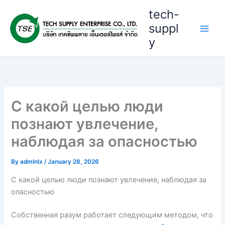
Skip
tech-
to
suppl
content
y
С какой целью люди
познают увлечение,
наблюдая за опасностью
By
admlnlx
/
January 28, 2026
С какой целью люди познают увлечение, наблюдая за
опасностью
Собственная разум работает следующим методом, что