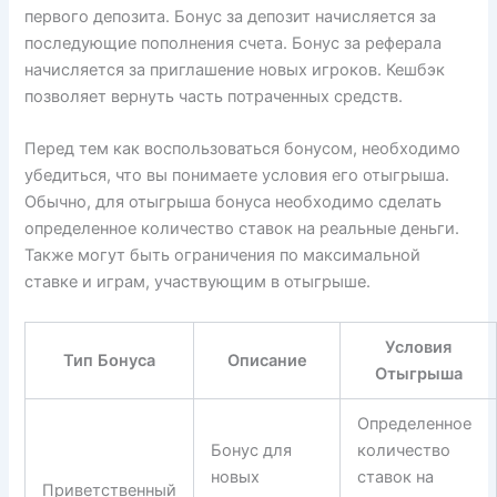
первого депозита. Бонус за депозит начисляется за
последующие пополнения счета. Бонус за реферала
начисляется за приглашение новых игроков. Кешбэк
позволяет вернуть часть потраченных средств.
Перед тем как воспользоваться бонусом, необходимо
убедиться, что вы понимаете условия его отыгрыша.
Обычно, для отыгрыша бонуса необходимо сделать
определенное количество ставок на реальные деньги.
Также могут быть ограничения по максимальной
ставке и играм, участвующим в отыгрыше.
Условия
Тип Бонуса
Описание
Отыгрыша
Определенное
Бонус для
количество
новых
ставок на
Приветственный