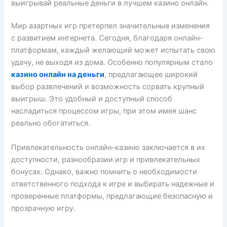
выигрывай реальные деньги в лучшем казино онлайн.
Мир азартных игр претерпел значительные изменения
с развитием интернета. Сегодня, благодаря онлайн-
платформам, каждый желающий может испытать свою
удачу, не выходя из дома. Особенно популярным стало
казино онлайн на деньги
, предлагающее широкий
выбор развлечений и возможность сорвать крупный
выигрыш. Это удобный и доступный способ
насладиться процессом игры, при этом имея шанс
реально обогатиться.
Привлекательность онлайн-казино заключается в их
доступности, разнообразии игр и привлекательных
бонусах. Однако, важно помнить о необходимости
ответственного подхода к игре и выбирать надежные и
проверенные платформы, предлагающие безопасную и
прозрачную игру.