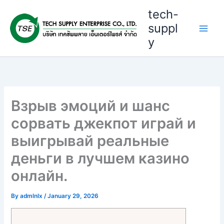
Skip
tech-
to
suppl
content
y
Взрыв эмоций и шанс
сорвать джекпот играй и
выигрывай реальные
деньги в лучшем казино
онлайн.
By
admlnlx
/
January 29, 2026