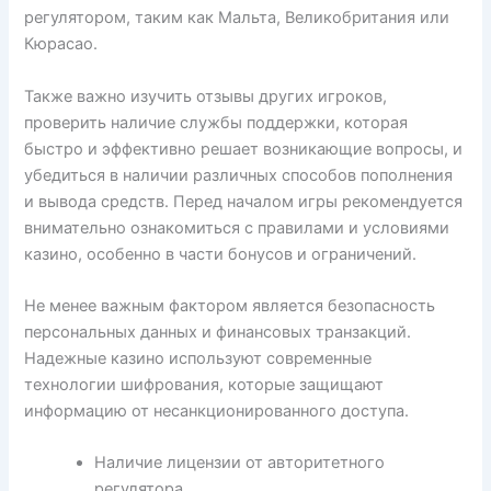
регулятором, таким как Мальта, Великобритания или
Кюрасао.
Также важно изучить отзывы других игроков,
проверить наличие службы поддержки, которая
быстро и эффективно решает возникающие вопросы, и
убедиться в наличии различных способов пополнения
и вывода средств. Перед началом игры рекомендуется
внимательно ознакомиться с правилами и условиями
казино, особенно в части бонусов и ограничений.
Не менее важным фактором является безопасность
персональных данных и финансовых транзакций.
Надежные казино используют современные
технологии шифрования, которые защищают
информацию от несанкционированного доступа.
Наличие лицензии от авторитетного
регулятора