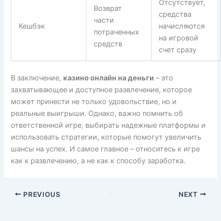
Отсутствует,
Возврат
средства
части
Кешбэк
начисляются
потраченных
на игровой
средств
счет сразу
В заключение,
казино онлайн на деньги
– это
захватывающее и доступное развлечение, которое
может принести не только удовольствие, но и
реальные выигрыши. Однако, важно помнить об
ответственной игре, выбирать надежные платформы и
использовать стратегии, которые помогут увеличить
шансы на успех. И самое главное – относитесь к игре
как к развлечению, а не как к способу заработка.
PREVIOUS
NEXT