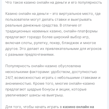
Что такое казино онлайн на деньги и его популярность
Казино онлайн на деньги – это виртуальное место, где
пользователи могут делать ставки и выигрывать
реальные денежные средства. В отличие от
традиционных наземных казино, онлайн-платформы
предлагают гораздо более широкий выбор игр,
включая слоты, рулетку, покер, блэкджек и многое
другое. Это делает их привлекательными для игроков
с разными предпочтениями.
Популярность онлайн-казино обусловлена
несколькими факторами: удобством, доступностью
24/7, возможностью играть с небольшими ставками и
анонимностью. Кроме того, многие онлайн-казино
предлагают щедрые бонусы и акции, которые
увеличивают шансы на выигрыш.
Для того, чтобы начать играть в
казино онлайн на