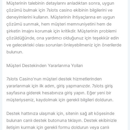
Müşterinin talebinin detaylarını anladıktan sonra, uygun
çözümü bulmak için 7slots casino ekibinin bilgilerini ve
deneyimlerini kullanın. Müşterinin ihtiyaçlarına en uygun
çözümü sunmak, hem müşteri memnuniyetini hem de
şirketin imajını korumak için kritikdir. Müşterinin problemi
çözüldüğünde, ona yardımcı olduğunuz için teşekkür edin
ve gelecekteki olası sorunları önleyebilmeniz için önerilerde
bulunun.
Müşteri Destekinden Yararlanma Yolları
7slots Casino’nun müşteri destek hizmetlerinden
yararlanmak için ilk adım, giriş yapmanızdır. 7slots giriş
sayfasına giderek hesabınıza giriş yapın. Eğer yeni bir
müşteriyseniz, kaydolmak için gerekli bilgileri doldurun.
Destek hattınıza ulaşmak için, sitenin sağ alt köşesinde
bulunan canlı destek butonuna tıklayın. Destek ekibinizle
iletişim kurmak için gerekli formu doldurun veya canlı