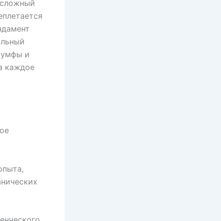
 сложный
еплетается
ндамент
альный
иумфы и
на каждое
ое
опыта,
анических
денческого