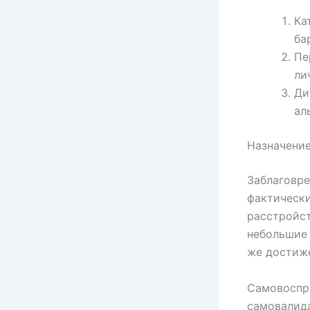
Ка
ба
Пе
ли
Ди
ал
Назначение
Заблаговре
фактически
расстройст
небольшие
же достиж
Самовоспри
самовалид