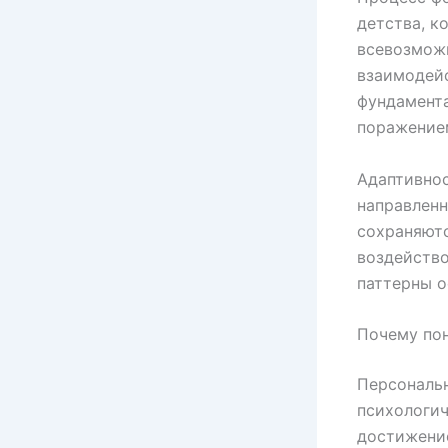
детства, к
всевозможн
взаимодейс
фундамента
поражение
Адаптивнос
направленн
сохраняютс
воздейство
паттерны 
Почему по
Персональ
психологич
достижени