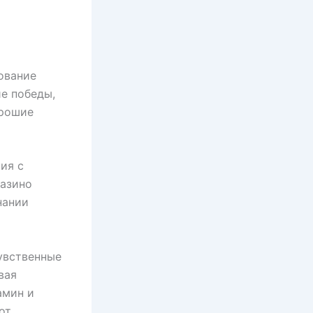
ование
е победы,
орошие
ия с
азино
нании
увственные
вая
амин и
от