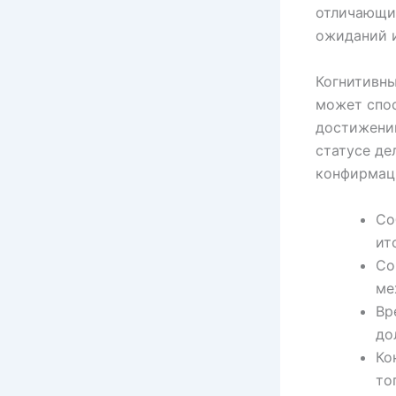
отличающих
ожиданий 
Когнитивны
может спо
достижений
статусе де
конфирмац
Со
ит
Со
ме
Вр
до
Ко
то