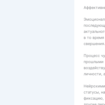
Аффективн
Эмоциональ
последующ
актуальног
в то время
свершения.
Процесс чу
прошлыми 
воздейству
личности, 
Нейрохими
статусы, н
фиксацию, 
другие пер