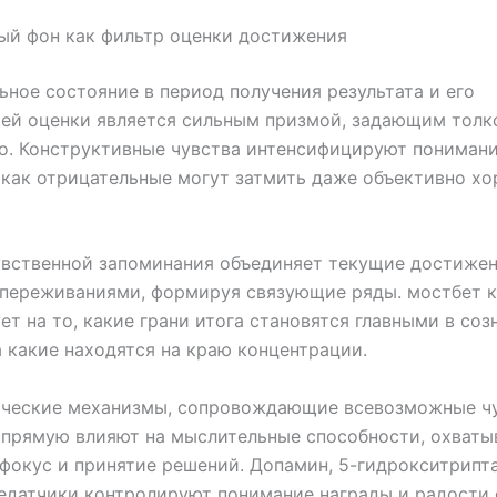
ый фон как фильтр оценки достижения
ное состояние в период получения результата и его
ей оценки является сильным призмой, задающим толк
о. Конструктивные чувства интенсифицируют понимани
 как отрицательные могут затмить даже объективно х
вственной запоминания объединяет текущие достижен
переживаниями, формируя связующие ряды. мостбет к
ет на то, какие грани итога становятся главными в соз
а какие находятся на краю концентрации.
ческие механизмы, сопровождающие всевозможные ч
апрямую влияют на мыслительные способности, охваты
фокус и принятие решений. Допамин, 5-гидрокситрипт
едатчики контролируют понимание награды и радости 