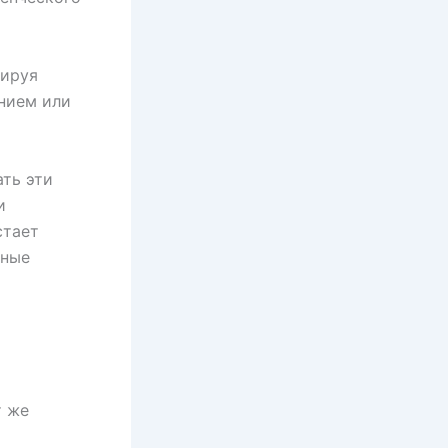
рируя
нием или
ть эти
и
стает
вные
т же