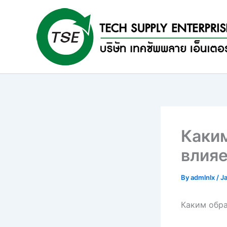
Skip
to
content
Каки
влияе
By
admlnlx
/
J
Каким обра