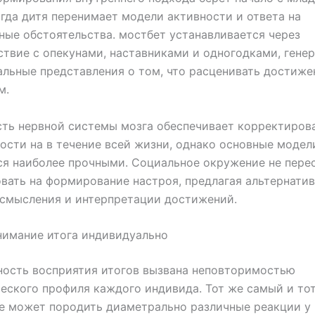
огда дитя перенимает модели активности и ответа на
ые обстоятельства. мостбет устанавливается через
твие с опекунами, наставниками и одногодками, гене
льные представления о том, что расценивать достиже
м.
ть нервной системы мозга обеспечивает корректирова
ости на в течение всей жизни, однако основные модел
я наиболее прочными. Социальное окружение не пере
вать на формирование настроя, предлагая альтернати
осмысления и интерпретации достижений.
нимание итога индивидуально
ность восприятия итогов вызвана неповторимостью
еского профиля каждого индивида. Тот же самый и то
е может породить диаметрально различные реакции у