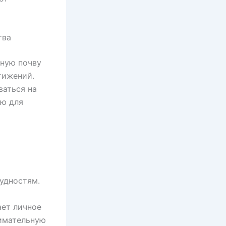
тва
тную почву
тижений.
аться на
ию для
й
удностям.
ает личное
имательную