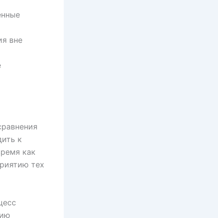
енные
ия вне
е
сравнения
дить к
время как
риятию тех
цесс
цию