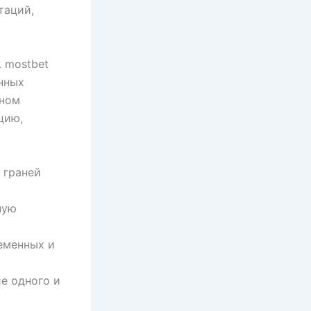
таций,
 mostbet
нных
ьном
цию,
 граней
ную
еменных и
е одного и