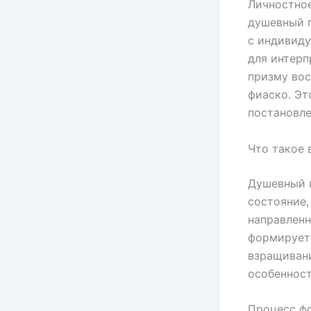
Личностно
душевный п
с индивид
для интерп
призму вос
фиаско. Эт
постановле
Что такое 
Душевный 
состояние,
направленн
формируетс
взращивани
особенност
Процесс фо