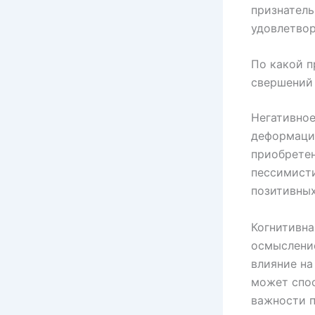
признатель
удовлетвор
По какой п
свершений
Негативно
деформаци
приобретен
пессимист
позитивных
Когнитивна
осмысление
влияние на
может спо
важности 