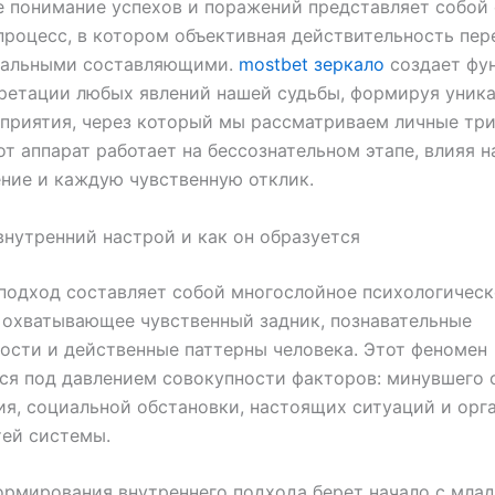
е понимание успехов и поражений представляет собой
роцесс, в котором объективная действительность пер
уальными составляющими.
mostbet зеркало
создает фу
ретации любых явлений нашей судьбы, формируя уник
приятия, через который мы рассматриваем личные тр
от аппарат работает на бессознательном этапе, влияя 
ние и каждую чувственную отклик.
внутренний настрой и как он образуется
подход составляет собой многослойное психологическ
 охватывающее чувственный задник, познавательные
ости и действенные паттерны человека. Этот феномен
я под давлением совокупности факторов: минувшего 
я, социальной обстановки, настоящих ситуаций и орг
ей системы.
рмирования внутреннего подхода берет начало с мла