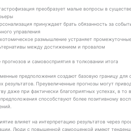
тастрофизация преобразует малые вопросы в существ
рьеры
рсонализация принуждает брать обязанность за событ
чного управления
хотомическое размышление устраняет промежуточны
ьтернативы между достижением и провалом
 прогнозов и самовосприятия в толковании итога
менные предположения создают базовую границу для 
х результатов. Преувеличенные прогнозы могут приво
ву даже при фактически благоприятных успехах, в то 
 предположения способствуют более позитивному восп
ений.
ятие влияет на интерпретацию результатов через про
ации. Люди с повышенной самооценкой имеют тенден