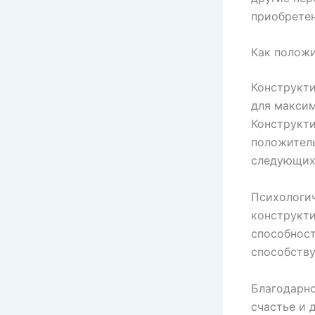
приобрете
Как положи
Конструкти
для максим
Конструкт
положитель
следующих
Психологич
конструкт
способност
способству
Благодарно
счастье и