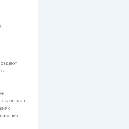
.
е
создают
ых
ое
о оказывает
овиях
еличению