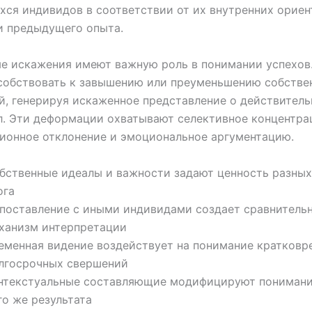
ся индивидов в соответствии от их внутренних ориен
и предыдущего опыта.
е искажения имеют важную роль в понимании успехов.
собствовать к завышению или преуменьшению собстве
, генерируя искаженное представление о действител
л. Эти деформации охватывают селективное концентра
ионное отклонение и эмоциональное аргументацию.
бственные идеалы и важности задают ценность разных
ога
поставление с иными индивидами создает сравнитель
ханизм интерпретации
еменная видение воздействует на понимание кратковр
лгосрочных свершений
нтекстуальные составляющие модифицируют понимани
го же результата