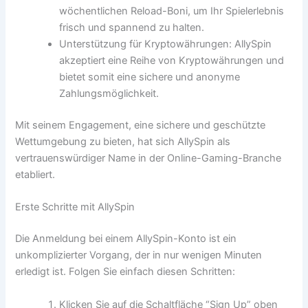
wöchentlichen Reload-Boni, um Ihr Spielerlebnis
frisch und spannend zu halten.
Unterstützung für Kryptowährungen: AllySpin
akzeptiert eine Reihe von Kryptowährungen und
bietet somit eine sichere und anonyme
Zahlungsmöglichkeit.
Mit seinem Engagement, eine sichere und geschützte
Wettumgebung zu bieten, hat sich AllySpin als
vertrauenswürdiger Name in der Online-Gaming-Branche
etabliert.
Erste Schritte mit AllySpin
Die Anmeldung bei einem AllySpin-Konto ist ein
unkomplizierter Vorgang, der in nur wenigen Minuten
erledigt ist. Folgen Sie einfach diesen Schritten:
Klicken Sie auf die Schaltfläche “Sign Up” oben