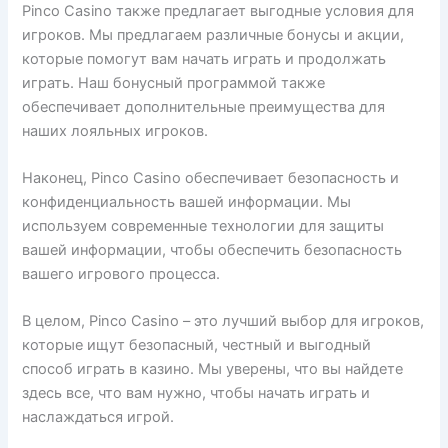
Pinco Casino также предлагает выгодные условия для
игроков. Мы предлагаем различные бонусы и акции,
которые помогут вам начать играть и продолжать
играть. Наш бонусный программой также
обеспечивает дополнительные преимущества для
наших лояльных игроков.
Наконец, Pinco Casino обеспечивает безопасность и
конфиденциальность вашей информации. Мы
используем современные технологии для защиты
вашей информации, чтобы обеспечить безопасность
вашего игрового процесса.
В целом, Pinco Casino – это лучший выбор для игроков,
которые ищут безопасный, честный и выгодный
способ играть в казино. Мы уверены, что вы найдете
здесь все, что вам нужно, чтобы начать играть и
наслаждаться игрой.