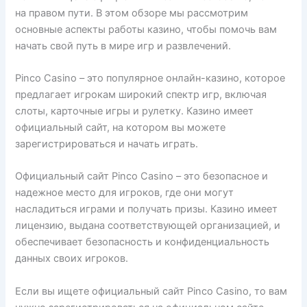
на правом пути. В этом обзоре мы рассмотрим
основные аспекты работы казино, чтобы помочь вам
начать свой путь в мире игр и развлечений.
Pinco Casino – это популярное онлайн-казино, которое
предлагает игрокам широкий спектр игр, включая
слоты, карточные игры и рулетку. Казино имеет
официальный сайт, на котором вы можете
зарегистрироваться и начать играть.
Официальный сайт Pinco Casino – это безопасное и
надежное место для игроков, где они могут
насладиться играми и получать призы. Казино имеет
лицензию, выдана соответствующей организацией, и
обеспечивает безопасность и конфиденциальность
данных своих игроков.
Если вы ищете официальный сайт Pinco Casino, то вам