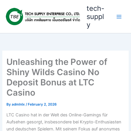
Skip
tech-
to
suppl
content
y
Unleashing the Power of
Shiny Wilds Casino No
Deposit Bonus at LTC
Casino
By
admlnlx
/
February 2, 2026
LTC Casino hat in der Welt des Online-Gamings für
Aufsehen gesorgt, insbesondere bei Krypto-Enthusiasten
und deutschen Spielern. Mit seinem Fokus auf anonymes