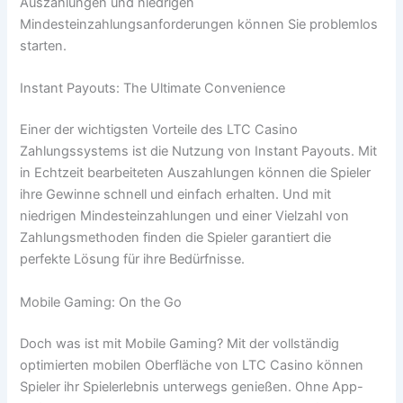
Auszahlungen und niedrigen
Mindesteinzahlungsanforderungen können Sie problemlos
starten.
Instant Payouts: The Ultimate Convenience
Einer der wichtigsten Vorteile des LTC Casino
Zahlungssystems ist die Nutzung von Instant Payouts. Mit
in Echtzeit bearbeiteten Auszahlungen können die Spieler
ihre Gewinne schnell und einfach erhalten. Und mit
niedrigen Mindesteinzahlungen und einer Vielzahl von
Zahlungsmethoden finden die Spieler garantiert die
perfekte Lösung für ihre Bedürfnisse.
Mobile Gaming: On the Go
Doch was ist mit Mobile Gaming? Mit der vollständig
optimierten mobilen Oberfläche von LTC Casino können
Spieler ihr Spielerlebnis unterwegs genießen. Ohne App-