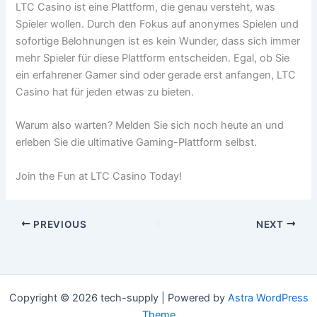
LTC Casino ist eine Plattform, die genau versteht, was
Spieler wollen. Durch den Fokus auf anonymes Spielen und
sofortige Belohnungen ist es kein Wunder, dass sich immer
mehr Spieler für diese Plattform entscheiden. Egal, ob Sie
ein erfahrener Gamer sind oder gerade erst anfangen, LTC
Casino hat für jeden etwas zu bieten.
Warum also warten? Melden Sie sich noch heute an und
erleben Sie die ultimative Gaming-Plattform selbst.
Join the Fun at LTC Casino Today!
PREVIOUS
NEXT
Copyright © 2026 tech-supply | Powered by
Astra WordPress
Theme