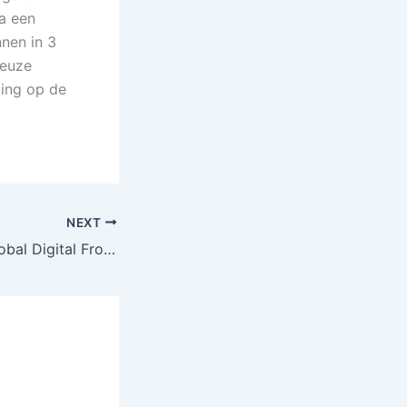
ia een
nnen in 3
ieuze
ling op de
NEXT
Navigating the Global Digital Frontier: A Deep Dive into Slovakia’s Cross-Border iGaming Landscape