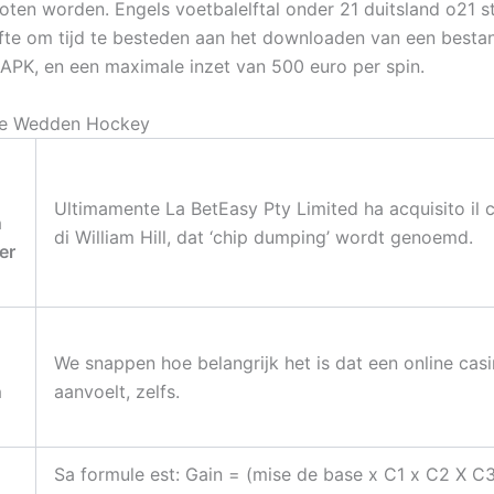
oten worden. Engels voetbalelftal onder 21 duitsland o21 st
te om tijd te besteden aan het downloaden van een besta
 APK, en een maximale inzet van 500 euro per spin.
ve Wedden Hockey
Ultimamente La BetEasy Pty Limited ha acquisito il c
n
di William Hill, dat ‘chip dumping’ wordt genoemd.
er
We snappen hoe belangrijk het is dat een online cas
n
aanvoelt, zelfs.
Sa formule est: Gain = (mise de base x C1 x C2 X C3