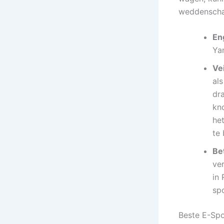
weddenschap
En
Ya
Ve
als
dr
kn
he
te 
Be
ver
in
sp
Beste E-Sp