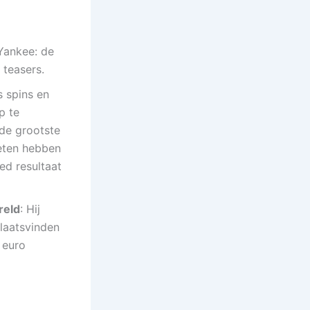
Yankee: de
teasers.
s spins en
p te
 de grootste
eten hebben
ed resultaat
reld
:
Hij
plaatsvinden
 euro