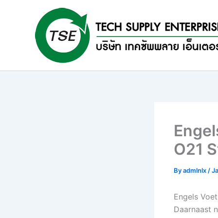
Skip
to
content
Engel
O21 S
By
admlnlx
/
J
Engels Voet
Daarnaast n