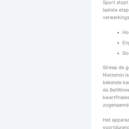
Sport stopt
laatste eta
verwerkingst
Ho
Eng
Go
Streep de ge
Niettemin i
bekende kan
de BetWinne
kwartfinale
zogenaamde
Het apparaa
voortdurend