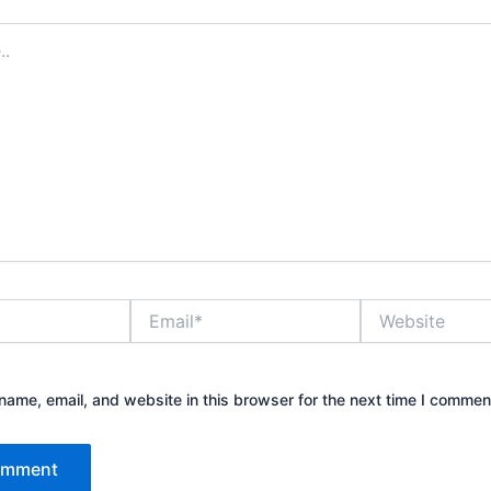
Email*
Website
ame, email, and website in this browser for the next time I commen