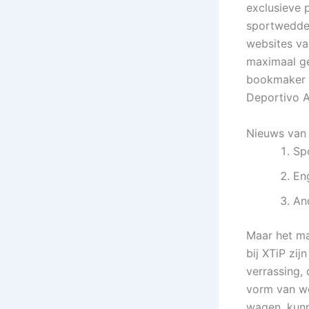
exclusieve 
sportwedden
websites va
maximaal ge
bookmaker w
Deportivo A
Nieuws van
Sp
Eng
An
Maar het maa
bij XTiP zij
verrassing, 
vorm van we
wagen, kunn