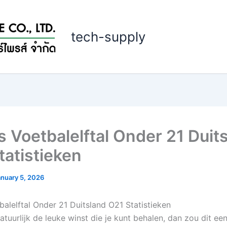
tech-supply
s Voetbalelftal Onder 21 Duit
tatistieken
anuary 5, 2026
balelftal Onder 21 Duitsland O21 Statistieken
atuurlijk de leuke winst die je kunt behalen, dan zou dit ee