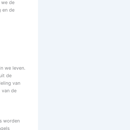
n we de
g en de
in we leven.
uit de
eling van
d van de
rs worden
ngels