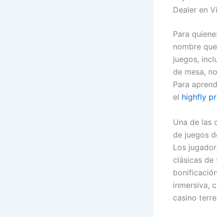
Dealer en V
Para quiene
nombre que 
juegos, inc
de mesa, no
Para aprend
el
highfly p
Una de las 
de juegos d
Los jugador
clásicas de
bonificació
inmersiva, 
casino terre