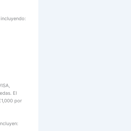
 incluyendo:
VISA,
edas. El
€1,000 por
ncluyen: