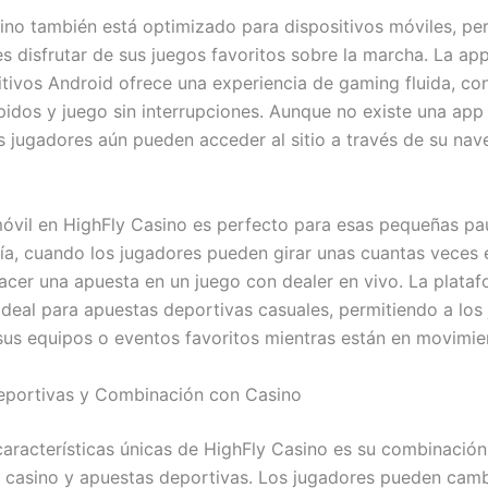
ino también está optimizado para dispositivos móviles, pe
es disfrutar de sus juegos favoritos sobre la marcha. La ap
itivos Android ofrece una experiencia de gaming fluida, co
pidos y juego sin interrupciones. Aunque no existe una app
os jugadores aún pueden acceder al sitio a través de su na
óvil en HighFly Casino es perfecto para esas pequeñas pa
día, cuando los jugadores pueden girar unas cuantas veces e
hacer una apuesta en un juego con dealer en vivo. La plata
ideal para apuestas deportivas casuales, permitiendo a los
sus equipos o eventos favoritos mientras están en movimie
eportivas y Combinación con Casino
características únicas de HighFly Casino es su combinación
e casino y apuestas deportivas. Los jugadores pueden camb