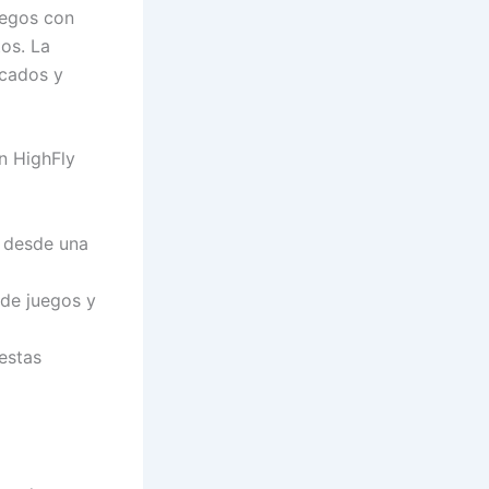
uegos con
os. La
rcados y
n HighFly
 desde una
 de juegos y
estas