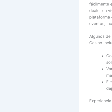
fácilmente 
dealer en v
plataforma 
eventos, inc
Algunos de 
Casino incl
Co
so
Va
me
Fl
de
Experiencia