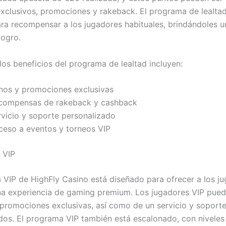
xclusivos, promociones y rakeback. El programa de lealtad
ra recompensar a los jugadores habituales, brindándoles u
logro.
los beneficios del programa de lealtad incluyen:
nos y promociones exclusivas
compensas de rakeback y cashback
rvicio y soporte personalizado
ceso a eventos y torneos VIP
 VIP
 VIP de HighFly Casino está diseñado para ofrecer a los j
na experiencia de gaming premium. Los jugadores VIP puede
promociones exclusivas, así como de un servicio y soport
dos. El programa VIP también está escalonado, con niveles