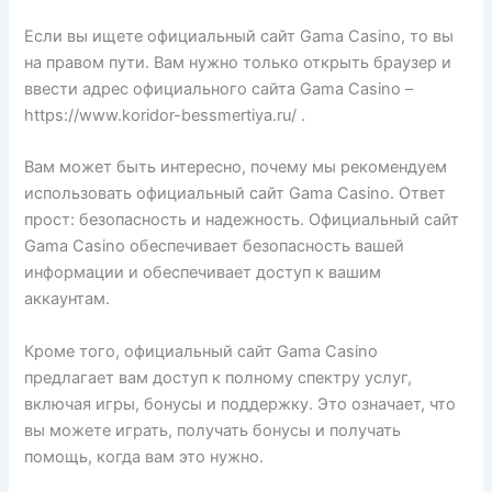
Если вы ищете официальный сайт Gama Casino, то вы
на правом пути. Вам нужно только открыть браузер и
ввести адрес официального сайта Gama Casino –
https://www.koridor-bessmertiya.ru/ .
Вам может быть интересно, почему мы рекомендуем
использовать официальный сайт Gama Casino. Ответ
прост: безопасность и надежность. Официальный сайт
Gama Casino обеспечивает безопасность вашей
информации и обеспечивает доступ к вашим
аккаунтам.
Кроме того, официальный сайт Gama Casino
предлагает вам доступ к полному спектру услуг,
включая игры, бонусы и поддержку. Это означает, что
вы можете играть, получать бонусы и получать
помощь, когда вам это нужно.