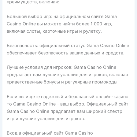
преимуществ, включая:
Большой выбор игр: на официальном сайте Gama
Casino Online вы можете найти более 1 000 игр,
включая слоты, карточные игры и рулетку.
Безопасность: официальный статус Gama Casino Online
обеспечивает безопасность ваших данных и средств.
Лучшие условия для игроков: Gama Casino Online
предлагает вам лучшие условия для игроков, включая
приветственные бонусы и регулярные промокоды.
Если вы ищете надежный и безопасный онлайн-казино,
то Gama Casino Online – ваш выбор. Официальный сайт
Gama Casino Online предлагает вам широкий спектр
игр и лучшие условия для игроков.
Вход в официальный сайт Gama Casino