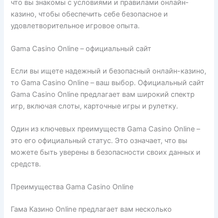
что вы знакомы с условиями и правилами онлайн-
казино, чтобы обеспечить себе безопасное и
удовлетворительное игровое опыта.
Gama Casino Online – официальный сайт
Если вы ищете надежный и безопасный онлайн-казино,
то Gama Casino Online – ваш выбор. Официальный сайт
Gama Casino Online предлагает вам широкий спектр
игр, включая слоты, карточные игры и рулетку.
Один из ключевых преимуществ Gama Casino Online –
это его официальный статус. Это означает, что вы
можете быть уверены в безопасности своих данных и
средств.
Преимущества Gama Casino Online
Гама Казино Online предлагает вам несколько