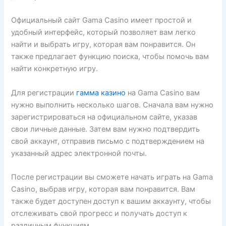
Официальный сайт Gama Casino имеет простой и
удобный интерфейс, который позволяет вам легко
найти и выбрать игру, которая вам понравится. Он
также предлагает функцию поиска, чтобы помочь вам
найти конкретную игру.
Для регистрации
гамма казино
на Gama Casino вам
нужно выполнить несколько шагов. Сначала вам нужно
зарегистрироваться на официальном сайте, указав
свои личные данные. Затем вам нужно подтвердить
свой аккаунт, отправив письмо с подтверждением на
указанный адрес электронной почты.
После регистрации вы сможете начать играть на Gama
Casino, выбрав игру, которая вам понравится. Вам
также будет доступен доступ к вашим аккаунту, чтобы
отслеживать свой прогресс и получать доступ к
различным функциям.