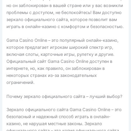
но он заблокирован в вашей стране или у вас возникли
проблемы с доступом, не беспокойтесь! Вам доступно
зеркало официального сайта, которое позволит вам
играть в онлайн-казино с комфортом и безопасностью.
Gama Casino Online – это популярный онлайн-казино,
которое предлагает игрокам широкий спектр игр,
включая слоты, карточные игры, рулетку и другие.
Официальный сайт Gama Casino Online доступен в
интернете, но, как правило, он заблокирован в
некоторых странах из-за законодательных
ограничений.
Почему зеркало официального сайта – лучший выбор?
Зеркало официального сайта Gama Casino Online – это
безопасный и надежный способ играть в онлайн-
казино, не нарушая местные законы. Зеркало
официального сайта – это копия официального сайта,