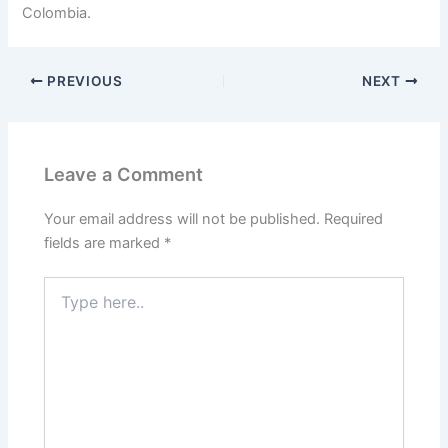
Colombia.
PREVIOUS
NEXT
Leave a Comment
Your email address will not be published.
Required
fields are marked
*
Type
here..