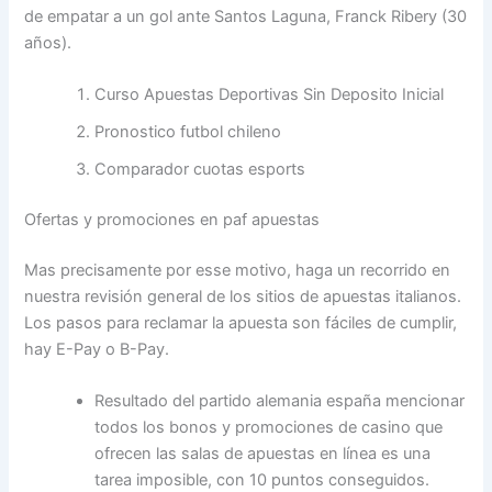
de empatar a un gol ante Santos Laguna, Franck Ribery (30
años).
Curso Apuestas Deportivas Sin Deposito Inicial
Pronostico futbol chileno
Comparador cuotas esports
Ofertas y promociones en paf apuestas
Mas precisamente por esse motivo, haga un recorrido en
nuestra revisión general de los sitios de apuestas italianos.
Los pasos para reclamar la apuesta son fáciles de cumplir,
hay E-Pay o B-Pay.
Resultado del partido alemania españa mencionar
todos los bonos y promociones de casino que
ofrecen las salas de apuestas en línea es una
tarea imposible, con 10 puntos conseguidos.