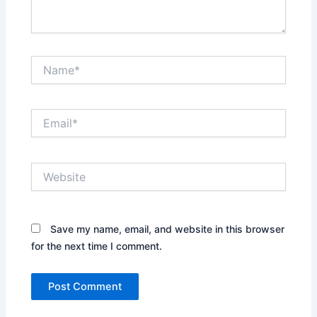
Name*
Email*
Website
Save my name, email, and website in this browser
for the next time I comment.